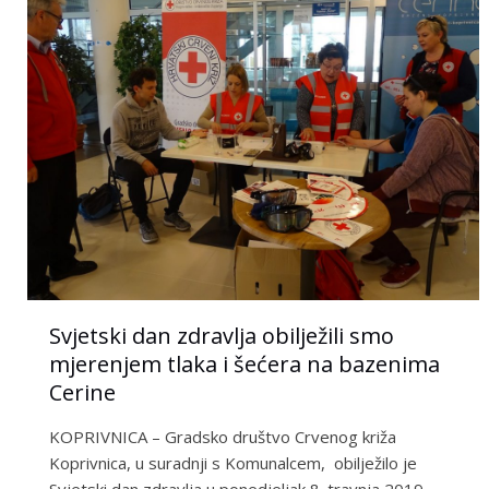
Svjetski dan zdravlja obilježili smo
mjerenjem tlaka i šećera na bazenima
Cerine
KOPRIVNICA – Gradsko društvo Crvenog križa
Koprivnica, u suradnji s Komunalcem, obilježilo je