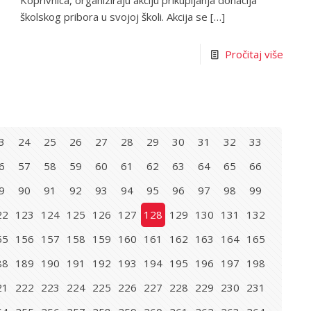
Koprivnica, organiziraju akciju prikupljanja donacija
školskog pribora u svojoj školi. Akcija se
[…]
Pročitaj više
3
24
25
26
27
28
29
30
31
32
33
6
57
58
59
60
61
62
63
64
65
66
9
90
91
92
93
94
95
96
97
98
99
22
123
124
125
126
127
128
129
130
131
132
55
156
157
158
159
160
161
162
163
164
165
88
189
190
191
192
193
194
195
196
197
198
21
222
223
224
225
226
227
228
229
230
231