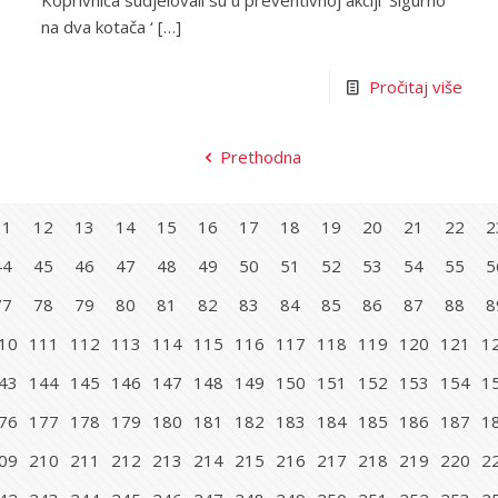
Koprivnica sudjelovali su u preventivnoj akciji ‘Sigurno
na dva kotača ‘
[…]
Pročitaj više
Prethodna
11
12
13
14
15
16
17
18
19
20
21
22
2
44
45
46
47
48
49
50
51
52
53
54
55
5
77
78
79
80
81
82
83
84
85
86
87
88
8
10
111
112
113
114
115
116
117
118
119
120
121
1
43
144
145
146
147
148
149
150
151
152
153
154
1
76
177
178
179
180
181
182
183
184
185
186
187
1
09
210
211
212
213
214
215
216
217
218
219
220
2