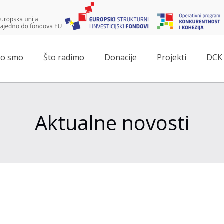
o smo
Što radimo
Donacije
Projekti
DCK 
Aktualne novosti