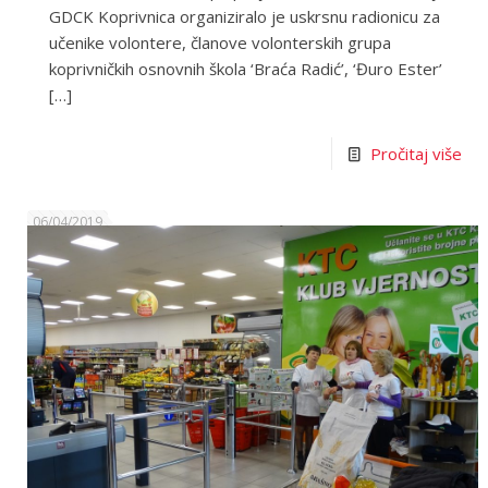
GDCK Koprivnica organiziralo je uskrsnu radionicu za
učenike volontere, članove volonterskih grupa
koprivničkih osnovnih škola ‘Braća Radić’, ‘Đuro Ester’
[…]
Pročitaj više
06/04/2019