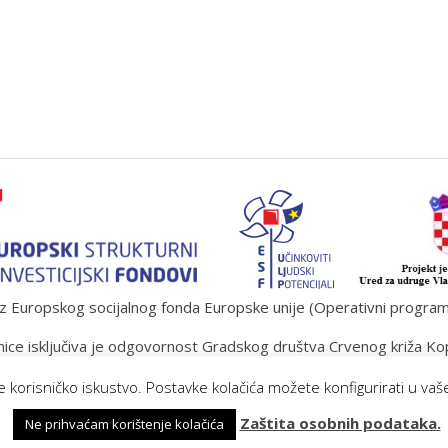
 Europskog socijalnog fonda Europske unije (Operativni program „U
ice isključiva je odgovornost Gradskog društva Crvenog križa Ko
lje korisničko iskustvo. Postavke kolačića možete konfigurirati u v
Zaštita osobnih podataka.
Ne prihvaćam korištenje kolačića