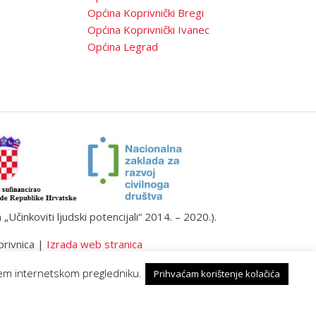
Općina Koprivnički Bregi
Općina Koprivnički Ivanec
Općina Legrad
činkoviti ljudski potencijali“ 2014. – 2020.).
privnica |
Izrada web stranica
ašem internetskom pregledniku.
Prihvaćam korištenje kolačića