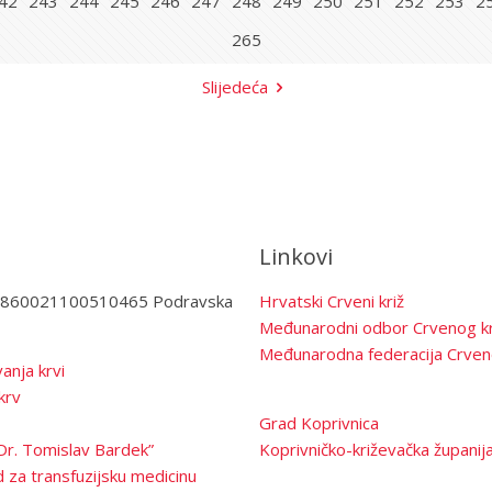
42
243
244
245
246
247
248
249
250
251
252
253
2
265
Slijedeća
Linkovi
3860021100510465 Podravska
Hrvatski Crveni križ
Međunarodni odbor Crvenog kr
Međunarodna federacija Crven
anja krvi
krv
Grad Koprivnica
Dr. Tomislav Bardek”
Koprivničko-križevačka županij
 za transfuzijsku medicinu