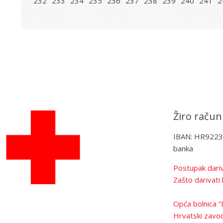
232
233
234
235
236
237
238
239
240
241
2
Žiro račun
IBAN: HR922
banka
Postupak dariv
Zašto darivati 
Opća bolnica “
Hrvatski zavod