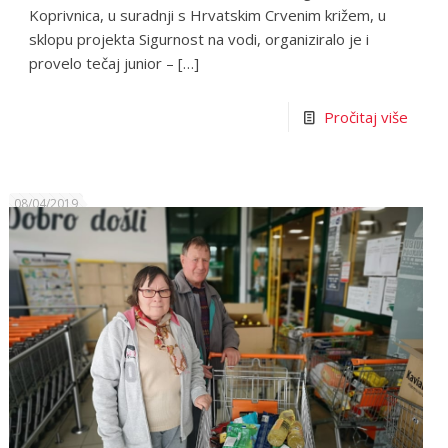
Koprivnica, u suradnji s Hrvatskim Crvenim križem, u
sklopu projekta Sigurnost na vodi, organiziralo je i
provelo tečaj junior –
[…]
Pročitaj više
08/04/2019