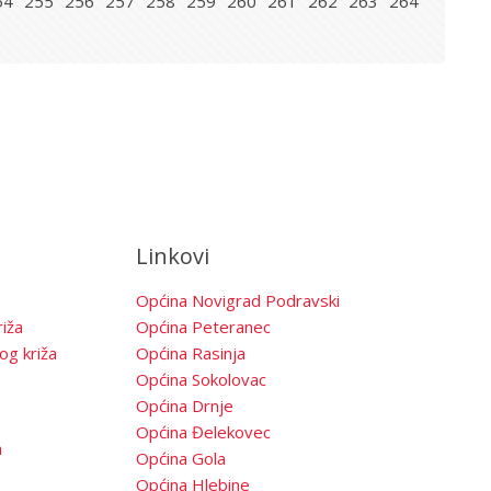
54
255
256
257
258
259
260
261
262
263
264
Linkovi
Općina Novigrad Podravski
iža
Općina Peteranec
og križa
Općina Rasinja
Općina Sokolovac
Općina Drnje
Općina Đelekovec
a
Općina Gola
Općina Hlebine