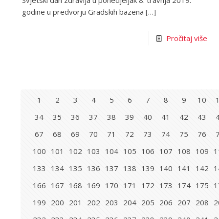
Svjetski dan zdravlja u ponedjeljak 8. travnja 2019.
godine u predvorju Gradskih bazena
[…]
Pročitaj više
1
2
3
4
5
6
7
8
9
10
34
35
36
37
38
39
40
41
42
43
67
68
69
70
71
72
73
74
75
76
100
101
102
103
104
105
106
107
108
109
1
133
134
135
136
137
138
139
140
141
142
1
166
167
168
169
170
171
172
173
174
175
1
199
200
201
202
203
204
205
206
207
208
2