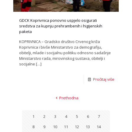
GDCK Koprivnica ponovno uspjelo osigurati
sredstva za kupnju prehrambenih i higijenskih
paketa
KOPRIVNICA – Gradsko društvo Crvenog križa
Koprivnica i bivše Ministarstvo za demografiju,
obitelji, mlade i socijalnu politiku odnosno sadašnje
Ministarstvo rada, mirovinskog sustava, obitelji i
socijalne
[…]
Pročitaj više
Prethodna
1
2
3
4
5
6
7
8
9
10
11
12
13
14