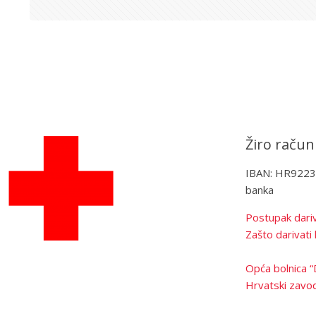
Žiro račun
IBAN: HR922
banka
Postupak dariv
Zašto darivati 
Opća bolnica “
Hrvatski zavod