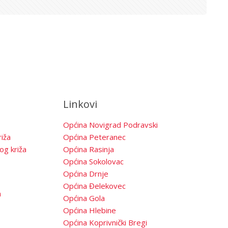
Linkovi
Općina Novigrad Podravski
iža
Općina Peteranec
og križa
Općina Rasinja
Općina Sokolovac
Općina Drnje
Općina Đelekovec
a
Općina Gola
Općina Hlebine
Općina Koprivnički Bregi