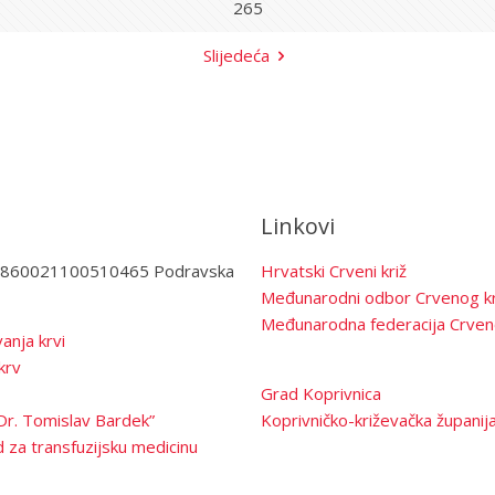
265
Slijedeća
Linkovi
3860021100510465 Podravska
Hrvatski Crveni križ
Međunarodni odbor Crvenog kr
Međunarodna federacija Crven
anja krvi
krv
Grad Koprivnica
Dr. Tomislav Bardek”
Koprivničko-križevačka županij
 za transfuzijsku medicinu