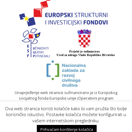
Unaprjeđenje web stranice sufinancirano je iz Europskog
socijalnog fonda Europske unije (Operativni program
„Učinkoviti ljudski potencijali“ 2014. – 2020.).
Ova web stranica koristi kolačiće kako bi vam pružila što bolje
© 2020. Sadržaj mrežne stranice isključiva je odgovornost
korisničko iskustvo. Postavke kolačića možete konfigurirati u
Gradskog društva Crvenog križa Koprivnica |
Izrada web
vašem internetskom pregledniku.
stranica
Prihvaćam korištenje kolačića