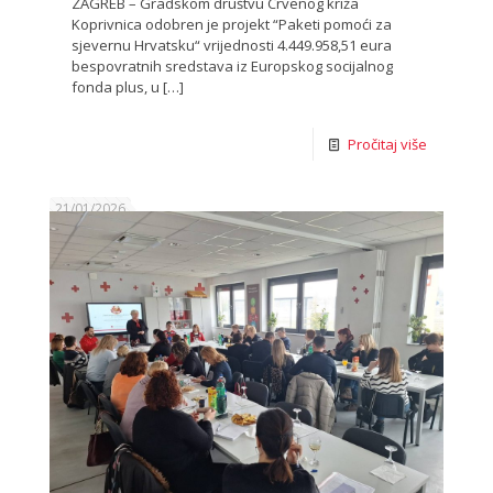
ZAGREB – Gradskom društvu Crvenog križa
Koprivnica odobren je projekt “Paketi pomoći za
sjevernu Hrvatsku“ vrijednosti 4.449.958,51 eura
bespovratnih sredstava iz Europskog socijalnog
fonda plus, u
[…]
Pročitaj više
21/01/2026