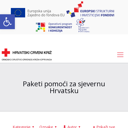
Open toolbar
Paketi pomoći za sjevernu
Hrvatsku
Kategorije
Oznake
Autor
Prikaži sve