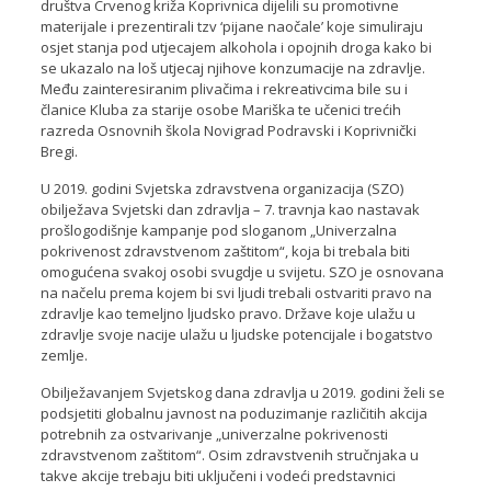
društva Crvenog križa Koprivnica dijelili su promotivne
materijale i prezentirali tzv ‘pijane naočale’ koje simuliraju
osjet stanja pod utjecajem alkohola i opojnih droga kako bi
se ukazalo na loš utjecaj njihove konzumacije na zdravlje.
Među zainteresiranim plivačima i rekreativcima bile su i
članice Kluba za starije osobe Mariška te učenici trećih
razreda Osnovnih škola Novigrad Podravski i Koprivnički
Bregi.
U 2019. godini Svjetska zdravstvena organizacija (SZO)
obilježava Svjetski dan zdravlja – 7. travnja kao nastavak
prošlogodišnje kampanje pod sloganom „Univerzalna
pokrivenost zdravstvenom zaštitom“, koja bi trebala biti
omogućena svakoj osobi svugdje u svijetu. SZO je osnovana
na načelu prema kojem bi svi ljudi trebali ostvariti pravo na
zdravlje kao temeljno ljudsko pravo. Države koje ulažu u
zdravlje svoje nacije ulažu u ljudske potencijale i bogatstvo
zemlje.
Obilježavanjem Svjetskog dana zdravlja u 2019. godini želi se
podsjetiti globalnu javnost na poduzimanje različitih akcija
potrebnih za ostvarivanje „univerzalne pokrivenosti
zdravstvenom zaštitom“. Osim zdravstvenih stručnjaka u
takve akcije trebaju biti uključeni i vodeći predstavnici