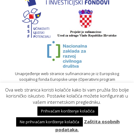
Unaprjeđenje web stranice sufinancirano je iz Europskog
socijalnog fonda Europske unije (Operativni program
„Učinkoviti ljudski potencijali“ 2014. – 2020.).
Ova web stranica koristi kolačiće kako bi vam pružila što bolje
© 2020. Sadržaj mrežne stranice isključiva je odgovornost
korisničko iskustvo. Postavke kolačića možete konfigurirati u
Gradskog društva Crvenog križa Koprivnica |
Izrada web
vašem internetskom pregledniku.
stranica
Prihvaćam korištenje kolačića
Zaštita osobnih
Ne prihvaćam korištenje kolačića
podataka.