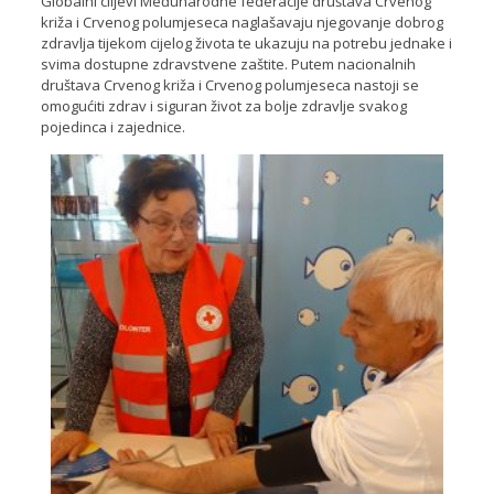
Globalni ciljevi Međunarodne federacije društava Crvenog
križa i Crvenog polumjeseca naglašavaju njegovanje dobrog
zdravlja tijekom cijelog života te ukazuju na potrebu jednake i
svima dostupne zdravstvene zaštite. Putem nacionalnih
društava Crvenog križa i Crvenog polumjeseca nastoji se
omogućiti zdrav i siguran život za bolje zdravlje svakog
pojedinca i zajednice.