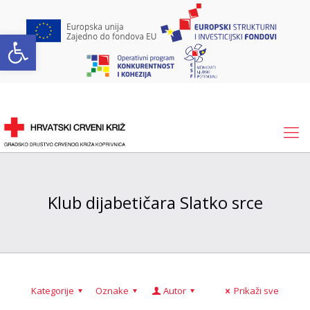
Open toolbar
Klub dijabetičara Slatko srce
Kategorije
Oznake
Autor
Prikaži sve