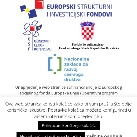
Unaprjeđenje web stranice sufinancirano je iz Europskog
socijalnog fonda Europske unije (Operativni program
„Učinkoviti ljudski potencijali“ 2014. – 2020.).
Ova web stranica koristi kolačiće kako bi vam pružila što bolje
© 2020. Sadržaj mrežne stranice isključiva je odgovornost
korisničko iskustvo. Postavke kolačića možete konfigurirati u
Gradskog društva Crvenog križa Koprivnica |
Izrada web
vašem internetskom pregledniku.
stranica
Prihvaćam korištenje kolačića
Zaštita osobnih
Ne prihvaćam korištenje kolačića