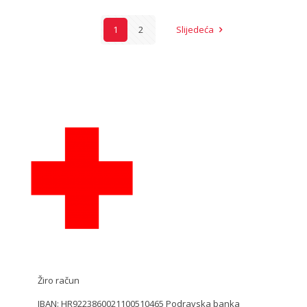
1
2
Slijedeća
Žiro račun
IBAN: HR9223860021100510465 Podravska banka