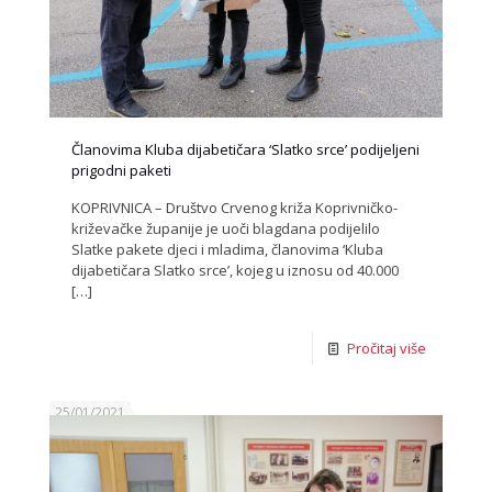
Članovima Kluba dijabetičara ‘Slatko srce’ podijeljeni
prigodni paketi
KOPRIVNICA – Društvo Crvenog križa Koprivničko-
križevačke županije je uoči blagdana podijelilo
Slatke pakete djeci i mladima, članovima ‘Kluba
dijabetičara Slatko srce’, kojeg u iznosu od 40.000
[…]
Pročitaj više
25/01/2021