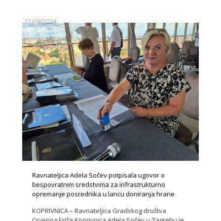
11/09/2024
Ravnateljica Adela Sočev potpisala ugovor o
bespovratnim sredstvima za infrastrukturno
opremanje posrednika u lancu doniranja hrane
KOPRIVNICA – Ravnateljica Gradskog društva
Crvenog križa Koprivnica Adela Sočev u Zagrebu je