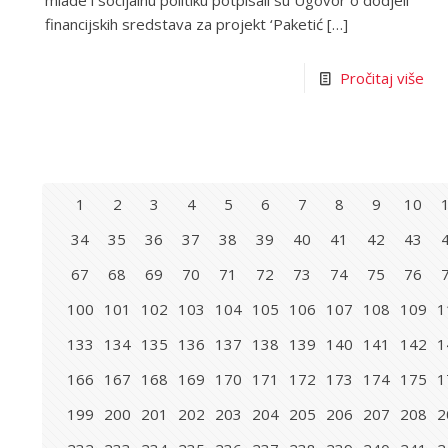
mlade i socijalnu politiku potpisali su Ugovor o dodjeli
financijskih sredstava za projekt ‘Paketić
[…]
Pročitaj više
1
2
3
4
5
6
7
8
9
10
34
35
36
37
38
39
40
41
42
43
67
68
69
70
71
72
73
74
75
76
100
101
102
103
104
105
106
107
108
109
1
133
134
135
136
137
138
139
140
141
142
1
166
167
168
169
170
171
172
173
174
175
1
199
200
201
202
203
204
205
206
207
208
2