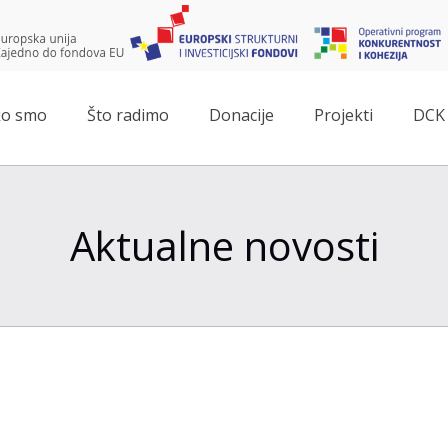
o smo
Što radimo
Donacije
Projekti
DCK 
Aktualne novosti