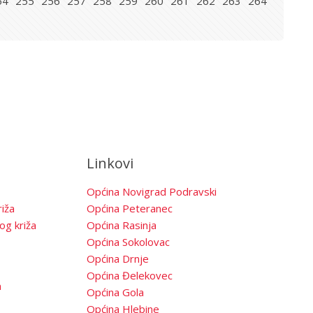
54
255
256
257
258
259
260
261
262
263
264
Linkovi
Općina Novigrad Podravski
iža
Općina Peteranec
og križa
Općina Rasinja
Općina Sokolovac
Općina Drnje
Općina Đelekovec
a
Općina Gola
Općina Hlebine