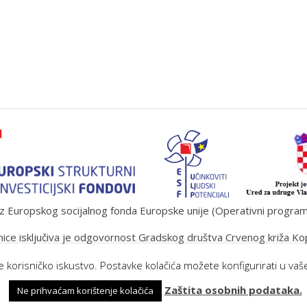
 Europskog socijalnog fonda Europske unije (Operativni program „U
ice isključiva je odgovornost Gradskog društva Crvenog križa Ko
lje korisničko iskustvo. Postavke kolačića možete konfigurirati u v
Zaštita osobnih podataka.
Ne prihvaćam korištenje kolačića