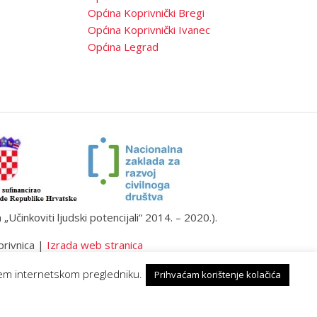
Općina Koprivnički Bregi
Općina Koprivnički Ivanec
Općina Legrad
činkoviti ljudski potencijali“ 2014. – 2020.).
privnica |
Izrada web stranica
ašem internetskom pregledniku.
Prihvaćam korištenje kolačića