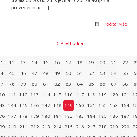
trajala od 20. do 24. siječnja 2020. Na akcijama
provedenim u:
[…]
Pročitaj više
Prethodna
11
12
13
14
15
16
17
18
19
20
21
22
2
44
45
46
47
48
49
50
51
52
53
54
55
5
77
78
79
80
81
82
83
84
85
86
87
88
8
10
111
112
113
114
115
116
117
118
119
120
121
1
43
144
145
146
147
148
149
150
151
152
153
154
1
76
177
178
179
180
181
182
183
184
185
186
187
1
09
210
211
212
213
214
215
216
217
218
219
220
2