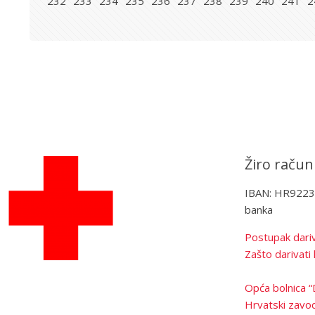
232
233
234
235
236
237
238
239
240
241
2
Žiro račun
IBAN: HR922
banka
Postupak dariv
Zašto darivati 
Opća bolnica “
Hrvatski zavod