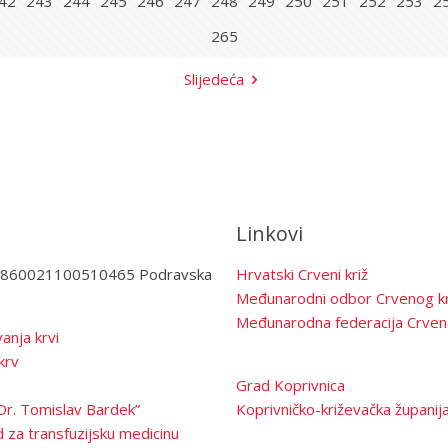
42
243
244
245
246
247
248
249
250
251
252
253
2
265
Slijedeća
Linkovi
3860021100510465 Podravska
Hrvatski Crveni križ
Međunarodni odbor Crvenog kr
Međunarodna federacija Crven
anja krvi
krv
Grad Koprivnica
Dr. Tomislav Bardek”
Koprivničko-križevačka županij
 za transfuzijsku medicinu