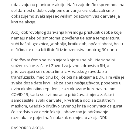
odazivaju na planirane akcije. Našu zajedničku spremnost na
solidarnost u dobrovoljnom darivanju krvi dokazali smo i
dokazujemo svaki mjesec velikim odazivom vas darivatelja
krvi na akcije.
Akciji dobrovoljnog darivanja krvi mogu pristupiti osobe koje
nemaju neke od simptoma: povišena tjelesna temperatura,
suhi kašalj, groznica, grlobolja, kratki dah, opća slabost, bol u
mišićima te nisu bili ili došli iz inozemstva unatrag 30 dana
Pridržavat ćemo se svih mjera koje su naložili Nacionalni
stožer civilne zaštite i Zavod za javno zdravstvo RH, a
pridržavajući se i uputa tima iz Hrvatskog zavoda za
transfuzijsku medicinu koji će biti na akcijama DDK. Tim više je
svaka doza date krvi lijek za spas nečijeg života, posebice u
ovim okolnostima epidemije uzrokovane koronavirusom –
COVID 19, kada se svi moramo pridržavati mjera zaštite i
samozaštite: svaki darivatelj krvi treba doći sa zaštitnom
maskom, Gradsko društvo Crvenog križa Koprivnica osigurat
će sredstva za dezinfekciju, obavezno je održavanje
razmaka te pojedinačni ulazak na mjesto akcija DDK.
RASPORED AKCIJA