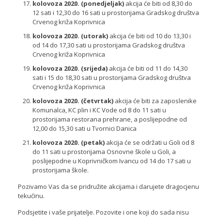
kolovoza 2020. (ponedjeljak)
akcija će biti od 8,30 do
12 sati i 12,30 do 16 sati u prostorijama Gradskog društva
Crvenog križa Koprivnica
kolovoza 2020. (utorak)
akcija će biti od 10 do 13,30 i
od 14 do 17,30 sati u prostorijama Gradskog društva
Crvenog križa Koprivnica
kolovoza 2020. (srijeda)
akcija će biti od 11 do 14,30
sati i 15 do 18,30 sati u prostorijama Gradskog društva
Crvenog križa Koprivnica
kolovoza 2020. (četvrtak)
akcija će biti za zaposlenike
Komunalca, KC plin i KC Vode od 8 do 11 sati u
prostorijama restorana prehrane, a poslijepodne od
12,00 do 15,30 sati u Tvornici Danica
kolovoza 2020. (petak)
akcija će se održati u Goli od 8
do 11 sati u prostorijama Osnovne škole u Goli, a
poslijepodne u Koprivničkom Ivancu od 14 do 17 sati u
prostorijama škole.
Pozivamo Vas da se pridružite akcijama i darujete dragocjenu
tekućinu.
Podsjetite i vaše prijatelje. Pozovite i one koji do sada nisu