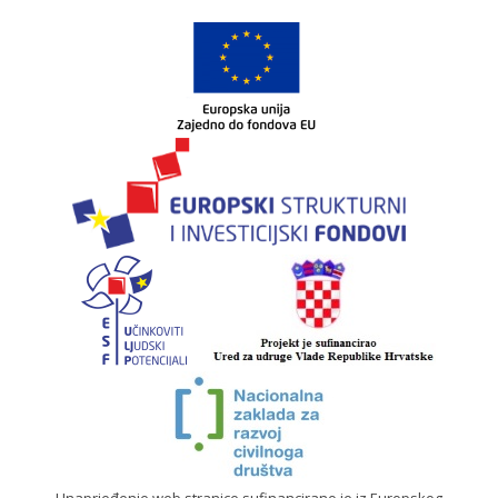
Unaprjeđenje web stranice sufinancirano je iz Europskog