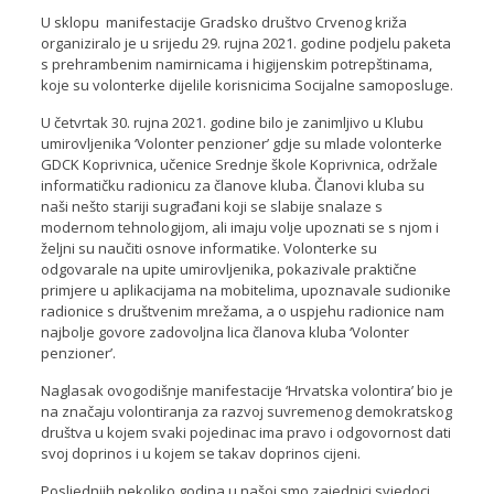
U sklopu manifestacije Gradsko društvo Crvenog križa
organiziralo je u srijedu 29. rujna 2021. godine podjelu paketa
s prehrambenim namirnicama i higijenskim potrepštinama,
koje su volonterke dijelile korisnicima Socijalne samoposluge.
U četvrtak 30. rujna 2021. godine bilo je zanimljivo u Klubu
umirovljenika ‘Volonter penzioner’ gdje su mlade volonterke
GDCK Koprivnica, učenice Srednje škole Koprivnica, održale
informatičku radionicu za članove kluba. Članovi kluba su
naši nešto stariji sugrađani koji se slabije snalaze s
modernom tehnologijom, ali imaju volje upoznati se s njom i
željni su naučiti osnove informatike. Volonterke su
odgovarale na upite umirovljenika, pokazivale praktične
primjere u aplikacijama na mobitelima, upoznavale sudionike
radionice s društvenim mrežama, a o uspjehu radionice nam
najbolje govore zadovoljna lica članova kluba ‘Volonter
penzioner’.
Naglasak ovogodišnje manifestacije ‘Hrvatska volontira’ bio je
na značaju volontiranja za razvoj suvremenog demokratskog
društva u kojem svaki pojedinac ima pravo i odgovornost dati
svoj doprinos i u kojem se takav doprinos cijeni.
Posljednjih nekoliko godina u našoj smo zajednici svjedoci