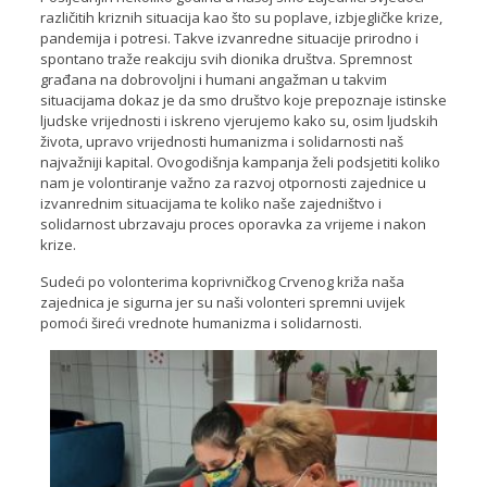
različitih kriznih situacija kao što su poplave, izbjegličke krize,
pandemija i potresi. Takve izvanredne situacije prirodno i
spontano traže reakciju svih dionika društva. Spremnost
građana na dobrovoljni i humani angažman u takvim
situacijama dokaz je da smo društvo koje prepoznaje istinske
ljudske vrijednosti i iskreno vjerujemo kako su, osim ljudskih
života, upravo vrijednosti humanizma i solidarnosti naš
najvažniji kapital. Ovogodišnja kampanja želi podsjetiti koliko
nam je volontiranje važno za razvoj otpornosti zajednice u
izvanrednim situacijama te koliko naše zajedništvo i
solidarnost ubrzavaju proces oporavka za vrijeme i nakon
krize.
Sudeći po volonterima koprivničkog Crvenog križa naša
zajednica je sigurna jer su naši volonteri spremni uvijek
pomoći šireći vrednote humanizma i solidarnosti.