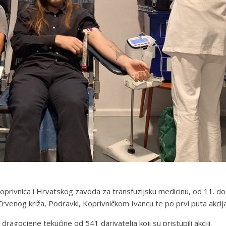
rivnica i Hrvatskog zavoda za transfuzijsku medicinu, od 11. do
Crvenog križa, Podravki, Koprivničkom Ivancu te po prvi puta akcija
agocjene tekućine od 541 darivatelja koji su pristupili akciji.