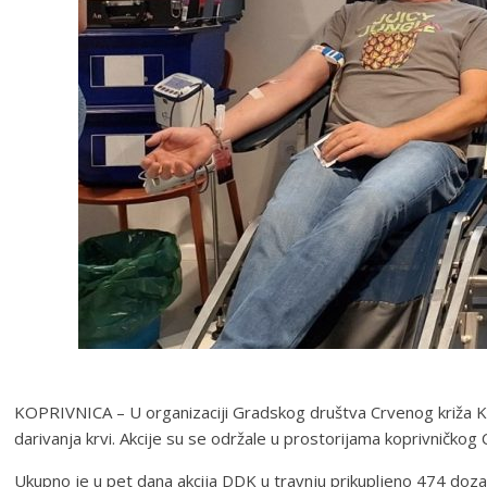
KOPRIVNICA – U organizaciji Gradskog društva Crvenog križa Kop
darivanja krvi. Akcije su se održale u prostorijama koprivničkog 
Ukupno je u pet dana akcija DDK u travnju prikupljeno 474 doza dr