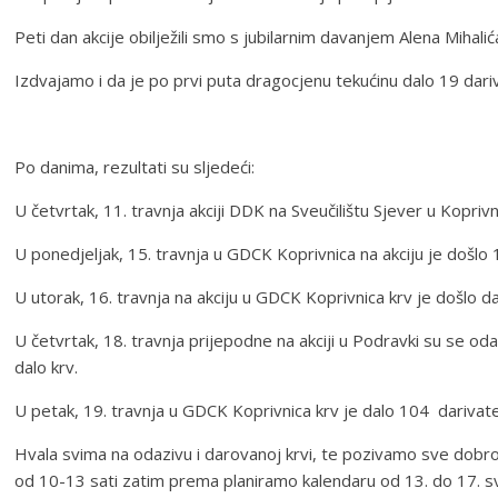
Peti dan akcije obilježili smo s jubilarnim davanjem Alena Mihal
Izdvajamo i da je po prvi puta dragocjenu tekućinu dalo 19 dariv
Po danima, rezultati su sljedeći:
U četvrtak, 11. travnja akciji DDK na Sveučilištu Sjever u Koprivn
U ponedjeljak, 15. travnja u GDCK Koprivnica na akciju je došlo 10
U utorak, 16. travnja na akciju u GDCK Koprivnica krv je došlo dat
U četvrtak, 18. travnja prijepodne na akciji u Podravki su se odaz
dalo krv.
U petak, 19. travnja u GDCK Koprivnica krv je dalo 104 darivatelj 
Hvala svima na odazivu i darovanoj krvi, te pozivamo sve dobrovol
od 10-13 sati zatim prema planiramo kalendaru od 13. do 17. svib