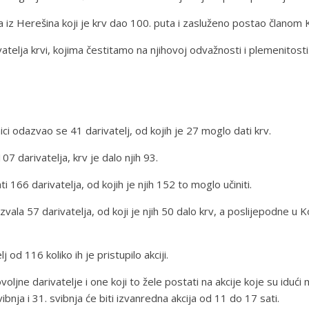
ića iz Herešina koji je krv dao 100. puta i zasluženo postao člano
atelja krvi, kojima čestitamo na njihovoj odvažnosti i plemenitosti
ici odazvao se 41 darivatelj, od kojih je 27 moglo dati krv.
7 darivatelja, krv je dalo njih 93.
i 166 darivatelja, od kojih je njih 152 to moglo učiniti.
vala 57 darivatelja, od koji je njih 50 dalo krv, a poslijepodne u K
od 116 koliko ih je pristupilo akciji.
jne darivatelje i one koji to žele postati na akcije koje su idući 
nja i 31. svibnja će biti izvanredna akcija od 11 do 17 sati.