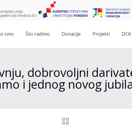
o smo
Što radimo
Donacije
Projekti
DCK 
nju, dobrovoljni darivate
mo i jednog novog jubil