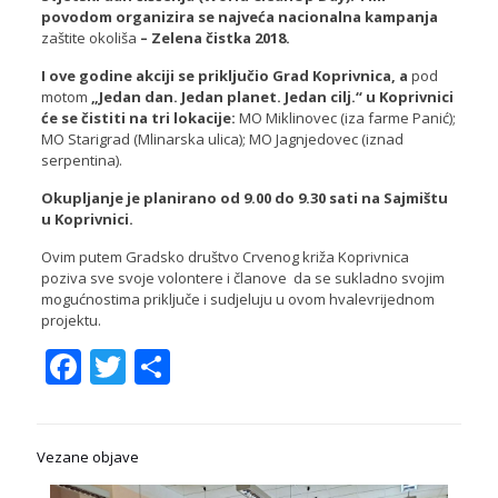
povodom organizira se najveća nacionalna kampanja
zaštite okoliša
– Zelena čistka 2018.
I ove godine akciji se priključio Grad Koprivnica, a
pod
motom
„
Jedan dan. Jedan planet. Jedan cilj.“ u Koprivnici
će se čistiti na tri lokacije:
MO Miklinovec (iza farme Panić);
MO Starigrad (Mlinarska ulica); MO Jagnjedovec (iznad
serpentina).
Okupljanje je planirano od 9.00 do 9.30 sati na Sajmištu
u Koprivnici.
Ovim putem Gradsko društvo Crvenog križa Koprivnica
poziva sve svoje volontere i članove da se sukladno svojim
mogućnostima priključe i sudjeluju u ovom hvalevrijednom
projektu.
Facebook
Twitter
Share
Vezane objave