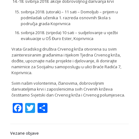
14.-18. svibnja 2018. akcije dobrovoljnog darivanja krvi
svibnja 2018. (utorak) – 11 sati – Domoljub – prijem u
podmladak učenika 1. razreda osnovnih škola s
područja grada Koprivnica
svibnja 2018. (srijeda) 10 sati – sudjelovanje u vježbi
evakuacije u OŠ Đuro Ester, Koprivnica
Vrata Gradskog društva Crvenog križa otvorena su svim
zainteresiranim građanima i tijekom Tjedna Crvenog križa,
dođite, upoznajte naše projekte i djelovanje, ili donirajte
namirnice za Socijalnu samoposlugu u ulici Braće Radića 7,
Koprivnica.
Svim našim volonterima, članovima, dobrovoljnim
darivateljima krvi i zaposlenicima svih Crvenih križeva
čestitamo Svjetski dan Crvenog križa i Crvenog polumjeseca.
Facebook
Twitter
Share
Vezane objave