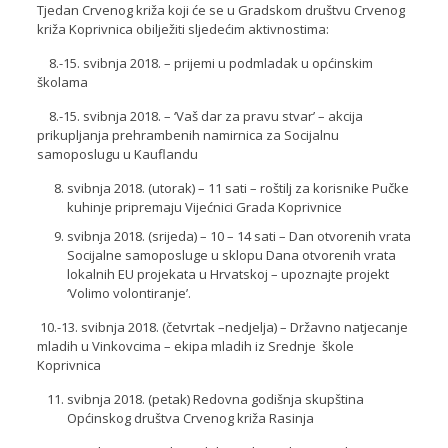
Tjedan Crvenog križa koji će se u Gradskom društvu Crvenog
križa Koprivnica obilježiti sljedećim aktivnostima:
8.-15. svibnja 2018. – prijemi u podmladak u općinskim
školama
8.-15. svibnja 2018. – ‘Vaš dar za pravu stvar’ – akcija
prikupljanja prehrambenih namirnica za Socijalnu
samoposlugu u Kauflandu
svibnja 2018. (utorak) – 11 sati – roštilj za korisnike Pučke
kuhinje pripremaju Vijećnici Grada Koprivnice
svibnja 2018. (srijeda) – 10 – 14 sati – Dan otvorenih vrata
Socijalne samoposluge u sklopu Dana otvorenih vrata
lokalnih EU projekata u Hrvatskoj – upoznajte projekt
‘Volimo volontiranje’.
10.-13. svibnja 2018. (četvrtak –nedjelja) – Državno natjecanje
mladih u Vinkovcima – ekipa mladih iz Srednje škole
Koprivnica
svibnja 2018. (petak) Redovna godišnja skupština
Općinskog društva Crvenog križa Rasinja