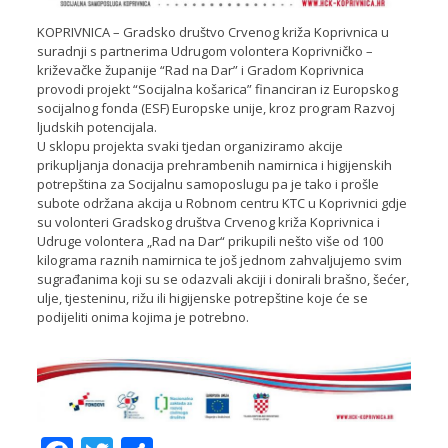
KOPRIVNICA – Gradsko društvo Crvenog križa Koprivnica u
suradnji s partnerima Udrugom volontera Koprivničko –
križevačke županije “Rad na Dar” i Gradom Koprivnica
provodi projekt “Socijalna košarica” financiran iz Europskog
socijalnog fonda (ESF) Europske unije, kroz program Razvoj
ljudskih potencijala.
U sklopu projekta svaki tjedan organiziramo akcije
prikupljanja donacija prehrambenih namirnica i higijenskih
potrepština za Socijalnu samoposlugu pa je tako i prošle
subote održana akcija u Robnom centru KTC u Koprivnici gdje
su volonteri Gradskog društva Crvenog križa Koprivnica i
Udruge volontera „Rad na Dar“ prikupili nešto više od 100
kilograma raznih namirnica te još jednom zahvaljujemo svim
sugrađanima koji su se odazvali akciji i donirali brašno, šećer,
ulje, tjesteninu, rižu ili higijenske potrepštine koje će se
podijeliti onima kojima je potrebno.