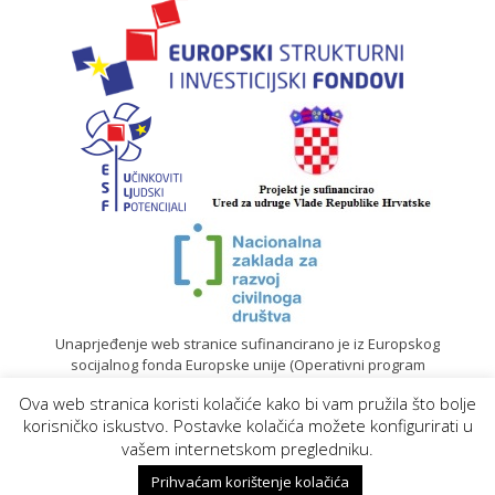
Unaprjeđenje web stranice sufinancirano je iz Europskog
socijalnog fonda Europske unije (Operativni program
„Učinkoviti ljudski potencijali“ 2014. – 2020.).
Ova web stranica koristi kolačiće kako bi vam pružila što bolje
© 2020. Sadržaj mrežne stranice isključiva je odgovornost
korisničko iskustvo. Postavke kolačića možete konfigurirati u
Gradskog društva Crvenog križa Koprivnica |
Izrada web
vašem internetskom pregledniku.
stranica
Prihvaćam korištenje kolačića