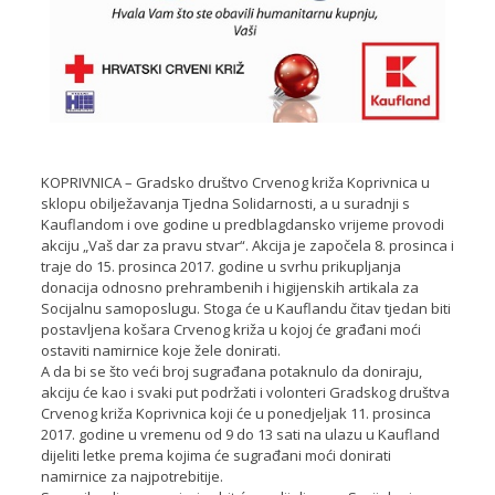
KOPRIVNICA – Gradsko društvo Crvenog križa Koprivnica u
sklopu obilježavanja Tjedna Solidarnosti, a u suradnji s
Kauflandom i ove godine u predblagdansko vrijeme provodi
akciju „Vaš dar za pravu stvar“. Akcija je započela 8. prosinca i
traje do 15. prosinca 2017. godine u svrhu prikupljanja
donacija odnosno prehrambenih i higijenskih artikala za
Socijalnu samoposlugu. Stoga će u Kauflandu čitav tjedan biti
postavljena košara Crvenog križa u kojoj će građani moći
ostaviti namirnice koje žele donirati.
A da bi se što veći broj sugrađana potaknulo da doniraju,
akciju će kao i svaki put podržati i volonteri Gradskog društva
Crvenog križa Koprivnica koji će u ponedjeljak 11. prosinca
2017. godine u vremenu od 9 do 13 sati na ulazu u Kaufland
dijeliti letke prema kojima će sugrađani moći donirati
namirnice za najpotrebitije.