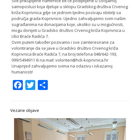
Sve prikupljene namirnice bit će podijeljene u Socijalnoj
samoposluzi koja djeluje u sklopu Gradskog društva Crvenog
križa Koprivnica gdje se jednom tjedno pozivaju obitelji sa
područja grada Koprivnice. Ujedno zahvaljujemo svim našim
sugrađanima na donacijama koje, ukoliko su u mogućnosti,
mogu donijeti u Gradsko društvo Crvenog križa Koprivnica u
Ulici Braće Radića 7.
Ovim putem također pozivamo i sve zainteresirane za
volontiranje da se jave u Gradsko društvo Crvenog križa
Koprivnica Braće Radića 7, na broj telefona 048/642-193,
099/5494911 ili na mail: volonteri@hck-koprivnica.hr
Unaprijed zahvaljujemo svima na odazivu i iskazanoj
humanosti!
Facebook
Twitter
Share
Vezane objave