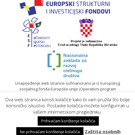
Unaprjeđenje web stranice sufinancirano je iz Europskog
socijalnog fonda Europske unije (Operativni program
„Učinkoviti ljudski potencijali“ 2014. – 2020.).
Ova web stranica koristi kolačiće kako bi vam pružila što bolje
© 2020. Sadržaj mrežne stranice isključiva je odgovornost
korisničko iskustvo. Postavke kolačića možete konfigurirati u
Gradskog društva Crvenog križa Koprivnica |
Izrada web
vašem internetskom pregledniku.
stranica
Prihvaćam korištenje kolačića
Zaštita osobnih
Ne prihvaćam korištenje kolačića