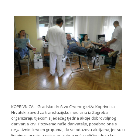
KOPRIVNICA – Gradsko društvo Crvenog križa Koprivnica i
Hrvatski zavod za transfuzijsku medicinu iz Zagreba
organiziraju tijekom sljedećeg tjedna akcije dobrovoljnog
darivanja krvi. Pozivamo naše darivatelje, posebno one s
negativnim krvnim grupama, da se odazovu akcijama, jer su u
ljetnim mjesecima uvijek potrebne veće količine doza krvi.