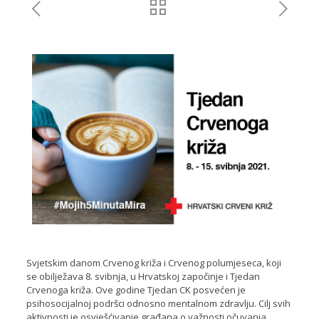
Svjetskim danom Crvenog križa i Crvenog polumjeseca, koji
se obilježava 8. svibnja, u Hrvatskoj započinje i Tjedan
Crvenoga križa. Ove godine Tjedan CK posvećen je
psihosocijalnoj podršci odnosno mentalnom zdravlju. Cilj svih
aktivnosti je osvješćivanje građana o važnosti očuvanja