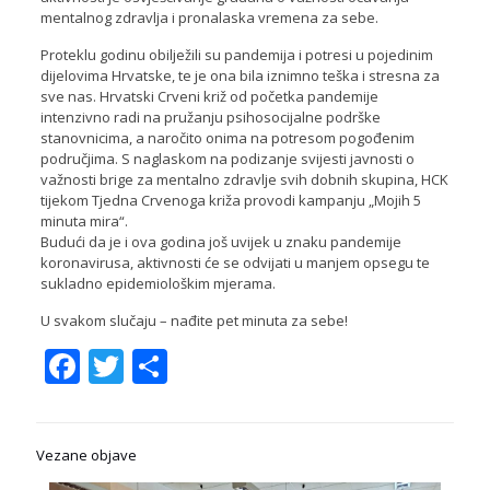
mentalnog zdravlja i pronalaska vremena za sebe.
Proteklu godinu obilježili su pandemija i potresi u pojedinim
dijelovima Hrvatske, te je ona bila iznimno teška i stresna za
sve nas. Hrvatski Crveni križ od početka pandemije
intenzivno radi na pružanju psihosocijalne podrške
stanovnicima, a naročito onima na potresom pogođenim
područjima. S naglaskom na podizanje svijesti javnosti o
važnosti brige za mentalno zdravlje svih dobnih skupina, HCK
tijekom Tjedna Crvenoga križa provodi kampanju „Mojih 5
minuta mira“.
Budući da je i ova godina još uvijek u znaku pandemije
koronavirusa, aktivnosti će se odvijati u manjem opsegu te
sukladno epidemiološkim mjerama.
U svakom slučaju – nađite pet minuta za sebe!
Facebook
Twitter
Share
Vezane objave