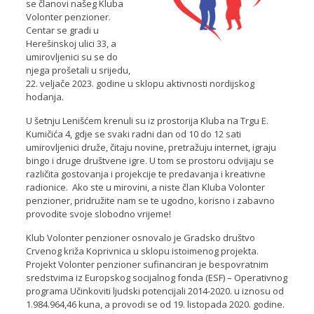
se članovi našeg Kluba
Volonter penzioner.
Centar se gradi u
Herešinskoj ulici 33, a
umirovljenici su se do
njega prošetali u srijedu,
22. veljače 2023. godine u sklopu aktivnosti nordijskog
hodanja.
U šetnju Lenišćem krenuli su iz prostorija Kluba na Trgu E.
Kumičića 4, gdje se svaki radni dan od 10 do 12 sati
umirovljenici druže, čitaju novine, pretražuju internet, igraju
bingo i druge društvene igre. U tom se prostoru odvijaju se
različita gostovanja i projekcije te predavanja i kreativne
radionice. Ako ste u mirovini, a niste član Kluba Volonter
penzioner, pridružite nam se te ugodno, korisno i zabavno
provodite svoje slobodno vrijeme!
Klub Volonter penzioner osnovalo je Gradsko društvo
Crvenog križa Koprivnica u sklopu istoimenog projekta.
Projekt Volonter penzioner sufinanciran je bespovratnim
sredstvima iz Europskog socijalnog fonda (ESF) – Operativnog
programa Učinkoviti ljudski potencijali 2014-2020. u iznosu od
1.984.964,46 kuna, a provodi se od 19. listopada 2020. godine.