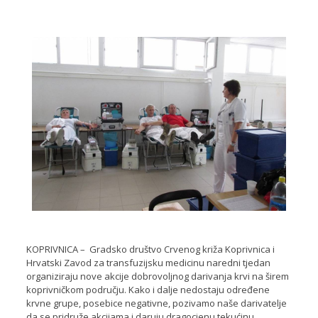
KOPRIVNICA – Gradsko društvo Crvenog križa Koprivnica i
Hrvatski Zavod za transfuzijsku medicinu naredni tjedan
organiziraju nove akcije dobrovoljnog darivanja krvi na širem
koprivničkom području. Kako i dalje nedostaju određene
krvne grupe, posebice negativne, pozivamo naše darivatelje
da se pridruže akcijama i daruju dragocjenu tekućinu.