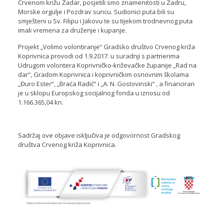
Crvenom križu Zadar, posjetili smo znamenitosti u Zadru,
Morske orgulje i Pozdrav suncu. Sudionici puta bili su
smješteni u Sv. Filipu i Jakovu te su tijekom trodnevnog puta
imali vremena za druženje i kupanje.
Projekt „Volimo volontiranje“ Gradsko društvo Crvenog križa
Koprivnica provodi od 1.9.2017. u suradnji s partnerima
Udrugom volontera Koprivničko-križevačke županije „Rad na
dar“, Gradom Koprivnica i koprivničkim osnovnim školama
„Đuro Ester“, „Braća Radić“ i „A. N. Gostovinski“ , a financiran
je u sklopu Europskog socijalnog fonda u iznosu od
1.166.365,04 kn.
Sadržaj ove objave isključiva je odgovornost Gradskog
društva Crvenog križa Koprivnica.