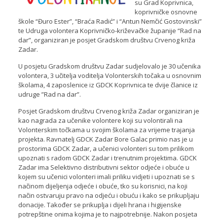
su Grad Koprivnica,
koprivničke osnovne
škole “Đuro Ester”, “Braća Radić” i “Antun Nemčić Gostovinski”
te Udruga volontera Koprivničko-križevačke županije “Rad na
dar”, organiziran je posjet Gradskom društvu Crvenog križa
Zadar.
U posjetu Gradskom društvu Zadar sudjelovalo je 30 učenika
volontera, 3 učitelja voditelja Volonterskih točaka u osnovnim
školama, 4 zaposlenice iz GDCK Koprivnica te dvije članice iz
udruge ”Rad na dar”.
Posjet Gradskom društvu Crvenog križa Zadar organiziran je
kao nagrada za učenike volontere koji su volontirali na
Volonterskim točkama u svojim školama za vrijeme trajanja
projekta. Ravnatelj GDCK Zadar Bore Galac primio nas je u
prostorima GDCK Zadar, a učenici volonteri su tom prilikom
upoznati s radom GDCK Zadar i trenutnim projektima. GDCK
Zadar ima Selektivno distributivni sektor odjeće i obuće u
kojem su učenici volonteri imali priliku vidjeti i upoznati se s
načinom dijeljenja odjeće i obuće, tko su korisnici, na koji
način ostvaruju pravo na odjeću i obuću i kako se prikupljaju
donacije. Također se prikuplja i dijeli hrana i higijenske
potrepštine onima kojima je to najpotrebnije. Nakon posjeta