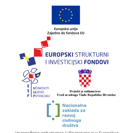
Unaprjeđenje web stranice sufinancirano je iz Europskog