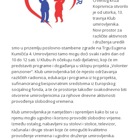
Crvenog križa
Koprivnica otvorilo
je od utorka, 13.
travnja Klub
umirovljenika.
Novi prostor za
različite aktivnosti
i druženja uredili
smo u prizemlju poslovno-stambene zgrade na Trgu Eugena
Kumičića 4. Umirovljenici tamo mogu doći svaki radni dan od
10 do 12 sati. U Klubu ih očekuju naši djelatnici, koji će im
predstaviti programe i događanja u sklopu projekta „Volonter
penzioner“. Klub umirovljenika bit će mjesto održavanja
različitih radionica, edukacija i programa iz tog projekta,
sufinanciranog bespovratnim sredstvima iz Europskog
socijalnog fonda, a te će prostorije također svakodnevno biti
otvorene umirovljenicima za njihove dnevne aktivnosti
provođenja slobodnog vremena.
Klub umirovljenika je namješten i opremljen kako bi se u
njemu moglo ugodno i korisno provoditi slobodno vrijeme.
Između ostalog, nabavljeni su stolovi i stolice, televizor,
računala i druge stvari koje će omogućiti kvalitetno
provođenje vremena i ugodno druženje umirovljenika.