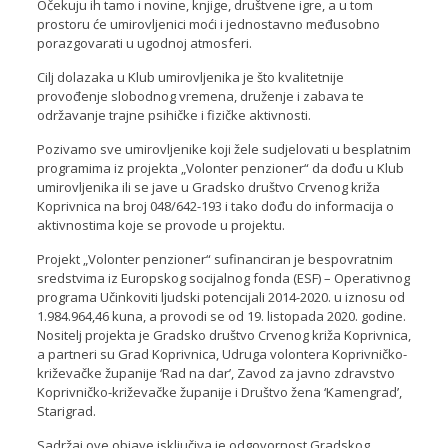
Očekuju ih tamo i novine, knjige, društvene igre, a u tom
prostoru će umirovljenici moći i jednostavno međusobno
porazgovarati u ugodnoj atmosferi.
Cilj dolazaka u Klub umirovljenika je što kvalitetnije
provođenje slobodnog vremena, druženje i zabava te
održavanje trajne psihičke i fizičke aktivnosti.
Pozivamo sve umirovljenike koji žele sudjelovati u besplatnim
programima iz projekta „Volonter penzioner“ da dođu u Klub
umirovljenika ili se jave u Gradsko društvo Crvenog križa
Koprivnica na broj 048/642-193 i tako dođu do informacija o
aktivnostima koje se provode u projektu.
Projekt „Volonter penzioner“ sufinanciran je bespovratnim
sredstvima iz Europskog socijalnog fonda (ESF) – Operativnog
programa Učinkoviti ljudski potencijali 2014-2020. u iznosu od
1.984.964,46 kuna, a provodi se od 19. listopada 2020. godine.
Nositelj projekta je Gradsko društvo Crvenog križa Koprivnica,
a partneri su Grad Koprivnica, Udruga volontera Koprivničko-
križevačke županije ‘Rad na dar’, Zavod za javno zdravstvo
Koprivničko-križevačke županije i Društvo žena ‘Kamengrad’,
Starigrad.
Sadržaj ove objave isključiva je odgovornost Gradskog