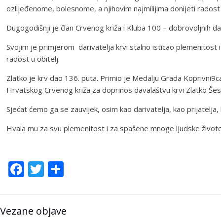
ozlijeđenome, bolesnome, a njihovim najmilijima donijeti radost 
Dugogodišnji je član Crvenog križa i Kluba 100 – dobrovoljnih dar
Svojim je primjerom darivatelja krvi stalno isticao plemenitost 
radost u obitelj.
Zlatko je krv dao 136. puta. Primio je Medalju Grada Koprivni9c
Hrvatskog Crvenog križa za doprinos davalaštvu krvi Zlatko Šest
Sjećat ćemo ga se zauvijek, osim kao darivatelja, kao prijatelja,
Hvala mu za svu plemenitost i za spašene mnoge ljudske živote
Facebook
Twitter
Share
Vezane objave