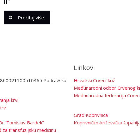
II“
Pročitaj više
Linkovi
3860021100510465 Podravska
Hrvatski Crveni križ
Međunarodni odbor Crvenog kr
Međunarodna federacija Crven
anja krvi
krv
Grad Koprivnica
Dr. Tomislav Bardek”
Koprivničko-križevačka županij
 za transfuzijsku medicinu