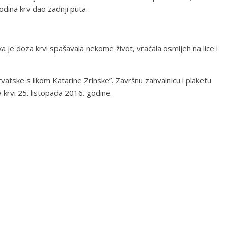
odina krv dao zadnji puta.
a je doza krvi spašavala nekome život, vraćala osmijeh na lice i
atske s likom Katarine Zrinske”. Završnu zahvalnicu i plaketu
krvi 25. listopada 2016. godine.