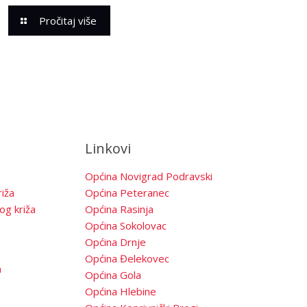
Pročitaj više
Linkovi
Općina Novigrad Podravski
iža
Općina Peteranec
og križa
Općina Rasinja
Općina Sokolovac
Općina Drnje
Općina Đelekovec
a
Općina Gola
Općina Hlebine