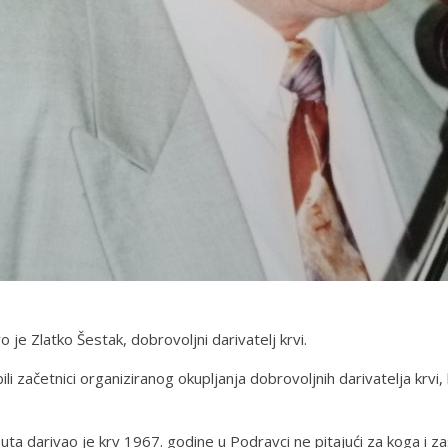
 je Zlatko Šestak, dobrovoljni darivatelj krvi.
bili začetnici organiziranog okupljanja dobrovoljnih darivatelja krvi,
puta darivao je krv 1967. godine u Podravci ne pitajući za koga i z