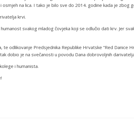
i osmjeh na lica. I tako je bilo sve do 2014. godine kada je zbog g
ivatelja krvi.
i humanost svakog mladog čovjeka koji se odlučio dati krv. Jer svak
a, te odlikovanje Predsjednika Republike Hrvatske “Red Danice Hrv
ak dobio je na svečanosti u povodu Dana dobrovoljnih darivatelja 
 kolege i humanista.
!