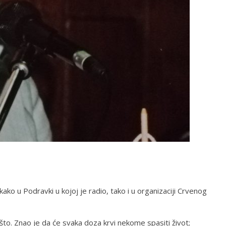
 kako u Podravki u kojoj je radio, tako i u organizaciji Crvenog
ašto. Znao je da će svaka doza krvi nekome spasiti život;