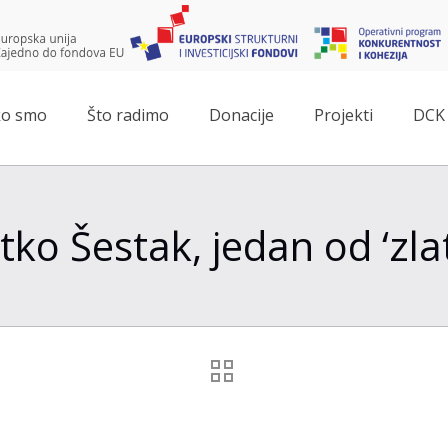
o smo
Što radimo
Donacije
Projekti
DCK 
ko Šestak, jedan od ‘zlat