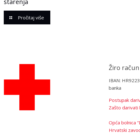
starenja
Pročitaj više
Žiro račun
IBAN: HR922
banka
Postupak dariv
Zašto darivati 
Opća bolnica “
Hrvatski zavod