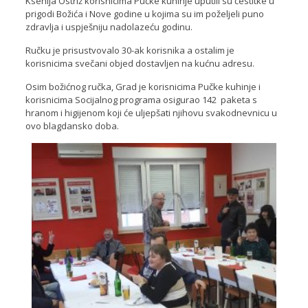
Ksenija Ostriž korisnicima Pučke kuhinje uputili su čestitke u
prigodi Božića i Nove godine u kojima su im poželjeli puno
zdravlja i uspješniju nadolazeću godinu.
Ručku je prisustvovalo 30-ak korisnika a ostalim je
korisnicima svečani objed dostavljen na kućnu adresu.
Osim božićnog ručka, Grad je korisnicima Pučke kuhinje i
korisnicima Socijalnog programa osigurao 142 paketa s
hranom i higijenom koji će uljepšati njihovu svakodnevnicu u
ovo blagdansko doba.