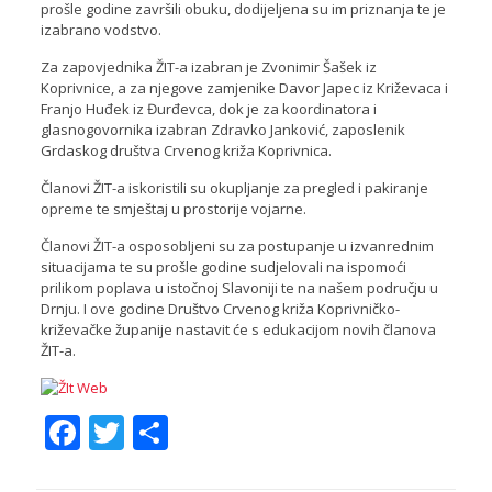
prošle godine završili obuku, dodijeljena su im priznanja te je
izabrano vodstvo.
Za zapovjednika ŽIT-a izabran je Zvonimir Šašek iz
Koprivnice, a za njegove zamjenike Davor Japec iz Križevaca i
Franjo Huđek iz Đurđevca, dok je za koordinatora i
glasnogovornika izabran Zdravko Janković, zaposlenik
Grdaskog društva Crvenog križa Koprivnica.
Članovi ŽIT-a iskoristili su okupljanje za pregled i pakiranje
opreme te smještaj u prostorije vojarne.
Članovi ŽIT-a osposobljeni su za postupanje u izvanrednim
situacijama te su prošle godine sudjelovali na ispomoći
prilikom poplava u istočnoj Slavoniji te na našem području u
Drnju. I ove godine Društvo Crvenog križa Koprivničko-
križevačke županije nastavit će s edukacijom novih članova
ŽIT-a.
Facebook
Twitter
Share