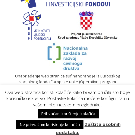
Unaprjeđenje web stranice sufinancirano je iz Europskog
socijalnog fonda Europske unije (Operativni program
„Učinkoviti ljudski potencijali“ 2014. – 2020.).
Ova web stranica koristi kolačiće kako bi vam pružila što bolje
© 2020. Sadržaj mrežne stranice isključiva je odgovornost
korisničko iskustvo. Postavke kolačića možete konfigurirati u
Gradskog društva Crvenog križa Koprivnica |
Izrada web
vašem internetskom pregledniku.
stranica
Prihvaćam korištenje kolačića
Zaštita osobnih
Ne prihvaćam korištenje kolačića
podataka.