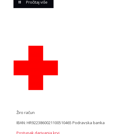
Pročitaj više
Žiro račun
IBAN: HR9223860021100510465 Podravska banka
Postupak darivanja krvi