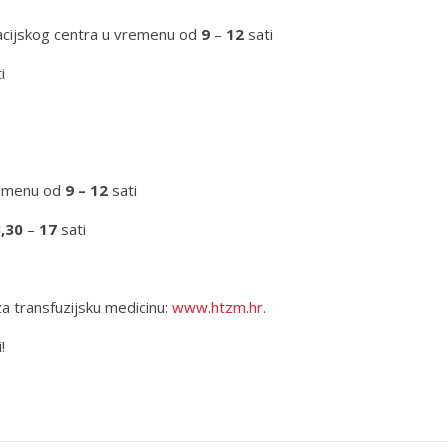
kacijskog centra u vremenu od
9
–
12
sati
i
vremenu od
9 – 12
sati
3,30
–
17
sati
a transfuzijsku medicinu:
www.htzm.hr
.
!