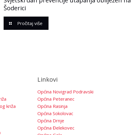
Svjetski dan prevencije utapanja obilježen na
Šoderici
Pročitaj više
Linkovi
Općina Novigrad Podravski
iža
Općina Peteranec
og križa
Općina Rasinja
Općina Sokolovac
Općina Drnje
Općina Đelekovec
a
Općina Gola