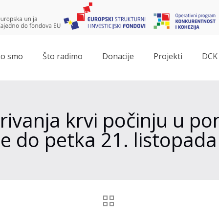
o smo
Što radimo
Donacije
Projekti
DCK 
ivanja krvi počinju u pon
e do petka 21. listopad