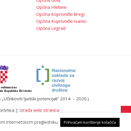
Općina Hlebine
Općina Koprivnički Bregi
Općina Koprivnički Ivanec
Općina Legrad
činkoviti ljudski potencijali“ 2014. – 2020.).
privnica |
Izrada web stranica
ašem internetskom pregledniku.
Prihvaćam korištenje kolačića