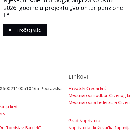
Mjesečni kalendar događanja za kolovoz
2026. godine u projektu „Volonter penzioner
II“
Pročitaj više
Linkovi
3860021100510465 Podravska
Hrvatski Crveni križ
Međunarodni odbor Crvenog kr
Međunarodna federacija Crven
anja krvi
krv
Grad Koprivnica
Dr. Tomislav Bardek”
Koprivničko-križevačka županij