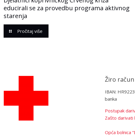
Djelatnici koprivničkog Crvenog križa
educirali se za provedbu programa aktivnog
starenja
Pročitaj više
Žiro račun
IBAN: HR922
banka
Postupak dariv
Zašto darivati 
Opća bolnica “