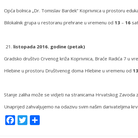
Opća bolnica „Dr. Tomislav Bardek“ Koprivnica u prostoru edu
Bilokalnik grupa u restoranu prehrane u vremenu od
13
–
16
sat
listopada 2016. godine (petak)
Gradsko društvo Crvenog križa Koprivnica, Braće Radića 7 u 
Hlebine u prostoru Društvenog doma Hlebine u vremenu od
1
Stanje zaliha može se vidjeti na stranicama Hrvatskog Zavoda z
Unaprijed zahvaljujemo na odazivu svim našim darivateljima krvi
Facebook
Twitter
Share