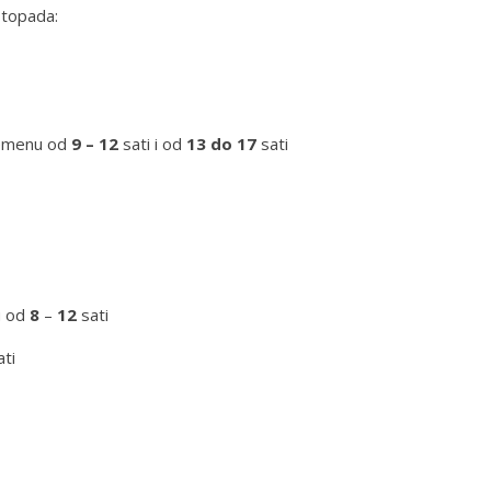
stopada:
vremenu od
9 – 12
sati i od
13 do 17
sati
u od
8
–
12
sati
ati