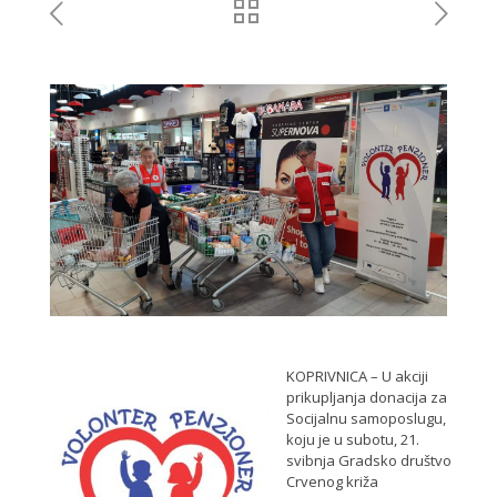
KOPRIVNICA – U akciji
prikupljanja donacija za
Socijalnu samoposlugu,
koju je u subotu, 21.
svibnja Gradsko društvo
Crvenog križa