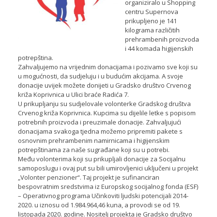
organiziralo u Shopping
centru Supernova
prikupljeno je 141
kilograma različitih
prehrambenih proizvoda
i 44 komada higijenskih
potrepština.
Zahvaljujemo na vrijednim donacijama i pozivamo sve koji su
u mogućnosti, da sudjeluju i u budućim akcijama. A svoje
donacije uvijek možete donijeti u Gradsko društvo Crvenog
križa Koprivnica u Ulici braće Radića 7.
U prikupljanju su sudjelovale volonterke Gradskog društva
Crvenog križa Koprivnica. Kupcima su dijelile letke s popisom
potrebnih proizvoda i preuzimale donacije. Zahvaljujući
donacijama svakoga tjedna možemo pripremiti pakete s
osnovnim prehrambenim namirnicama i higijenskim
potrepštinama za naše sugrađane koji su u potrebi.
Među volonterima koji su prikupljali donacije za Socijalnu
samoposlugu i ovaj put su bili umirovljenici uključeni u projekt
„Volonter penzioner“. Taj projekt je sufinanciran
bespovratnim sredstvima iz Europskog socijalnog fonda (ESF)
– Operativnog programa Učinkoviti ljudski potencijali 2014-
2020. u iznosu od 1.984.964,46 kuna, a provodi se od 19.
listopada 2020. godine. Nositelj projekta je Gradsko društvo