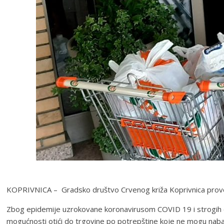
KOPRIVNICA – Gradsko društvo Crvenog križa Koprivnica provod
Zbog epidemije uzrokovane koronavirusom COVID 19 i strogih 
mogućnosti otići do trgovine po potrepštine koje ne mogu naba