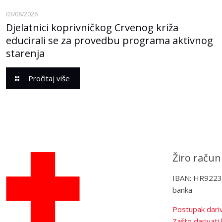
03/08/2026
Djelatnici koprivničkog Crvenog križa
educirali se za provedbu programa aktivnog
starenja
Pročitaj više
Žiro račun
IBAN: HR922
banka
Postupak dariv
Zašto darivati 