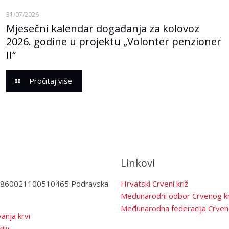
31/07/2026
Mjesečni kalendar događanja za kolovoz
2026. godine u projektu „Volonter penzioner
II“
Pročitaj više
Linkovi
3860021100510465 Podravska
Hrvatski Crveni križ
Međunarodni odbor Crvenog kr
Međunarodna federacija Crven
anja krvi
krv