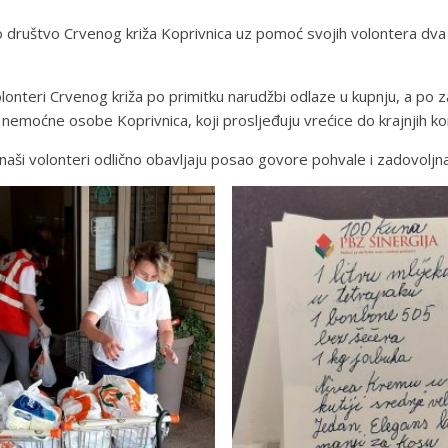
sko društvo Crvenog križa Koprivnica uz pomoć svojih volontera dv
olonteri Crvenog križa po primitku narudžbi odlaze u kupnju, a po z
nemoćne osobe Koprivnica, koji prosljeđuju vrećice do krajnjih kor
da naši volonteri odlično obavljaju posao govore pohvale i zadovoljn