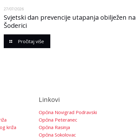
27/07/2026
Svjetski dan prevencije utapanja obilježen na
Šoderici
Pročitaj više
Linkovi
Općina Novigrad Podravski
iža
Općina Peteranec
og križa
Općina Rasinja
Općina Sokolovac