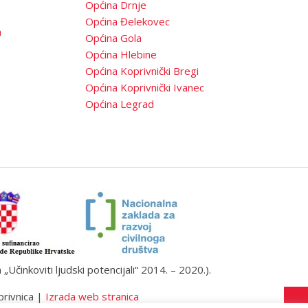
Općina Drnje
Općina Đelekovec
a
Općina Gola
Općina Hlebine
Općina Koprivnički Bregi
Općina Koprivnički Ivanec
Općina Legrad
činkoviti ljudski potencijali“ 2014. – 2020.).
privnica |
Izrada web stranica