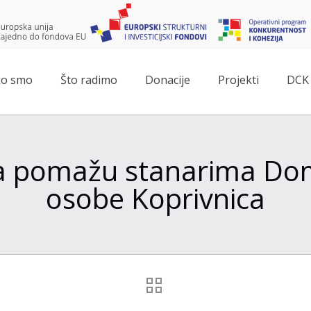
o smo
Što radimo
Donacije
Projekti
DCK 
ža pomažu stanarima Dom
osobe Koprivnica