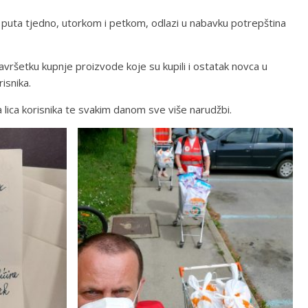
a puta tjedno, utorkom i petkom, odlazi u nabavku potrepština
avršetku kupnje proizvode koje su kupili i ostatak novca u
isnika.
a lica korisnika te svakim danom sve više narudžbi.