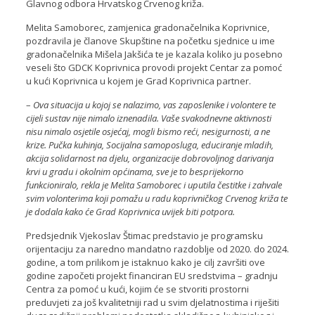
Glavnog odbora Hrvatskog Crvenog križa.
Melita Samoborec, zamjenica gradonačelnika Koprivnice,
pozdravila je članove Skupštine na početku sjednice u ime
gradonačelnika Mišela Jakšića te je kazala koliko ju posebno
veseli što GDCK Koprivnica provodi projekt Centar za pomoć
u kući Koprivnica u kojem je Grad Koprivnica partner.
–
Ova situacija u kojoj se nalazimo, vas zaposlenike i volontere te
cijeli sustav nije nimalo iznenadila. Vaše svakodnevne aktivnosti
nisu nimalo osjetile osjećaj, mogli bismo reći, nesigurnosti, a ne
krize. Pučka kuhinja, Socijalna samoposluga, educiranje mladih,
akcija solidarnost na djelu, organizacije dobrovoljnog darivanja
krvi u gradu i okolnim općinama, sve je to besprijekorno
funkcioniralo, rekla je Melita Samoborec i uputila čestitke i zahvale
svim volonterima koji pomažu u radu koprivničkog Crvenog križa te
je dodala kako će Grad Koprivnica uvijek biti potpora.
Predsjednik Vjekoslav Štimac predstavio je programsku
orijentaciju za naredno mandatno razdoblje od 2020. do 2024.
godine, a tom prilikom je istaknuo kako je cilj završiti ove
godine započeti projekt financiran EU sredstvima – gradnju
Centra za pomoć u kući, kojim će se stvoriti prostorni
preduvjeti za još kvalitetniji rad u svim djelatnostima i riješiti