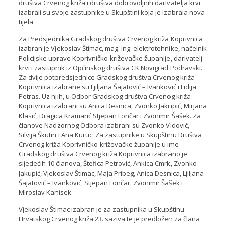
društva Crvenog križa i društva dobrovoljnih darivatelja krvi
izabrali su svoje zastupnike u Skupštini koja je izabrala nova
tijela.
Za Predsjednika Gradskog društva Crvenog križa Koprivnica
izabran je Vjekoslav Štimac, mag. ing. elektrotehnike, načelnik
Policijske uprave Koprivničko-križevačke županije, darivatelj
krvi i zastupnik iz Općinskog društva CK Novigrad Podravski.
Za dvije potpredsjednice Gradskog društva Crvenog križa
Koprivnica izabrane su Ljiljana Šajatović – Ivanković i Lidija
Petras. Uz njih, u Odbor Gradskog društva Crvenog križa
Koprivnica izabrani su Anica Desnica, Zvonko Jakupić, Mirjana
Klasić, Dragica Kramarić Stjepan Lončar i Zvonimir Šašek. Za
članove Nadzornog Odbora izabrani su Zvonko Vidović,
Silvija Škutin i Ana Kuruc. Za zastupnike u Skupštinu Društva
Crvenog križa Koprivničko-križevačke županije u ime
Gradskog društva Crvenog križa Koprivnica izabrano je
sljedećih 10 članova, Štefica Petrović, Ankica Cmrk, Zvonko
Jakupić, Vjekoslav Štimac, Maja Pribeg, Anica Desnica, Ljiljana
Šajatović – Ivanković, Stjepan Lončar, Zvonimir Šašek i
Miroslav Kanisek.
Vjekoslav Štimac izabran je za zastupnika u Skupštinu
Hrvatskog Crvenog križa 23. saziva te je predložen za člana