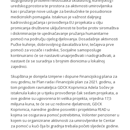
dugogodišnji problemi nedostatka skladišnog, kuhinjskog i
uredskog prostora te prostora za aktivnosti umirovljenika
kao i pružanje nove usluge za beskućnike te posudionice
medicinskih pomagala. Istaknuo je važnost daljnjeg
kadrovskog jačanja i provođenja EU projekata u cilju
promicanja društvene uključenosti te borbe protiv siromaštva
i diskriminacije te ujednačavanje pružanja humanitarne
pomoći na području cijelog djelovanja. Dosadašnje aktivnosti
Pučke kuhinje, dobrovoljnog davalaštva krvi, tečajeva prve
pomoći za vozače i radnike, Socijalne samoposluge
kontinuirano će se nastaviti unaprjeđivati i nadograđivati, a
nastavit će se suradnja s brojnim dionicima u lokalnoj
zajednici.
Skupština je donijela Izmjene i dopune Financijskog plana za
ovu godinu, te Plan rada i Financijski plan za 2021. godinu, a
tom prigodom ravnateljica GDCK Koprivnica Adela Sočev je
istaknula kako je u tijeku provođenje čak sedam projekata, a
ove godine su ugovorena tri velika projekta, vrijedna 17,5
milijuna kuna, te će se uz redovne djelatnosti, GDCK
Koprivnica, naredne godine posvetiti i projektima FEAD u
kojima se osigurava pomoć potrebitima, Volonter penzioner u
kojem su organizirane aktivnosti za umirovljenike te Centar
za pomoć u kući čija bi gradnja trebala početi sljedeće godine.