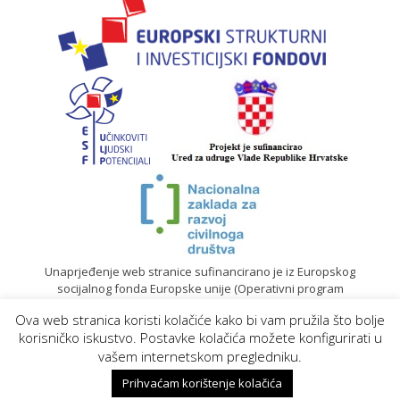
Unaprjeđenje web stranice sufinancirano je iz Europskog
socijalnog fonda Europske unije (Operativni program
„Učinkoviti ljudski potencijali“ 2014. – 2020.).
Ova web stranica koristi kolačiće kako bi vam pružila što bolje
© 2020. Sadržaj mrežne stranice isključiva je odgovornost
korisničko iskustvo. Postavke kolačića možete konfigurirati u
Gradskog društva Crvenog križa Koprivnica |
Izrada web
vašem internetskom pregledniku.
stranica
Prihvaćam korištenje kolačića