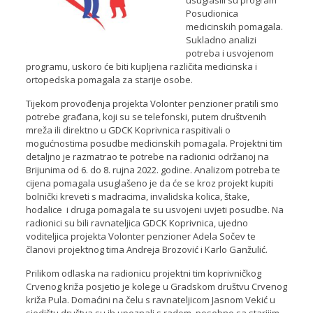
usuglasili su program
Posudionica
medicinskih pomagala.
Sukladno analizi
potreba i usvojenom
programu, uskoro će biti kupljena različita medicinska i
ortopedska pomagala za starije osobe.
Tijekom provođenja projekta Volonter penzioner pratili smo
potrebe građana, koji su se telefonski, putem društvenih
mreža ili direktno u GDCK Koprivnica raspitivali o
mogućnostima posudbe medicinskih pomagala. Projektni tim
detaljno je razmatrao te potrebe na radionici održanoj na
Brijunima od 6. do 8. rujna 2022. godine. Analizom potreba te
cijena pomagala usuglašeno je da će se kroz projekt kupiti
bolnički kreveti s madracima, invalidska kolica, štake,
hodalice i druga pomagala te su usvojeni uvjeti posudbe. Na
radionici su bili ravnateljica GDCK Koprivnica, ujedno
voditeljica projekta Volonter penzioner Adela Sočev te
članovi projektnog tima Andreja Brozović i Karlo Ganžulić.
Prilikom odlaska na radionicu projektni tim koprivničkog
Crvenog križa posjetio je kolege u Gradskom društvu Crvenog
križa Pula. Domaćini na čelu s ravnateljicom Jasnom Vekić u