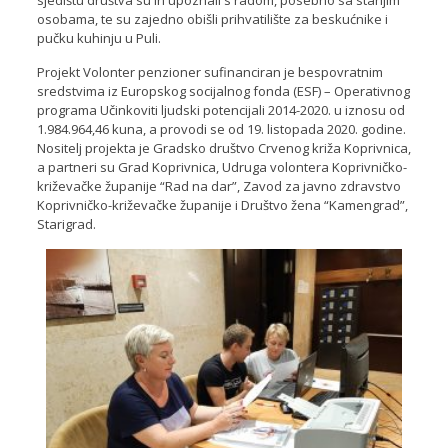
sjedištu društva su ih upoznali s radom, posebno sa starijim
osobama, te su zajedno obišli prihvatilište za beskućnike i
pučku kuhinju u Puli.
Projekt Volonter penzioner sufinanciran je bespovratnim
sredstvima iz Europskog socijalnog fonda (ESF) – Operativnog
programa Učinkoviti ljudski potencijali 2014-2020. u iznosu od
1.984.964,46 kuna, a provodi se od 19. listopada 2020. godine.
Nositelj projekta je Gradsko društvo Crvenog križa Koprivnica,
a partneri su Grad Koprivnica, Udruga volontera Koprivničko-
križevačke županije “Rad na dar”, Zavod za javno zdravstvo
Koprivničko-križevačke županije i Društvo žena “Kamengrad”,
Starigrad.