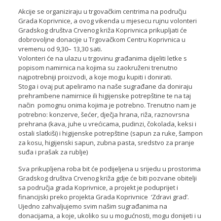
Akcije se organiziraju u trgovačkim centrima na području
Grada Koprivnice, a ovog vikenda u mjesecu rujnu volonteri
Gradskog društva Crvenog križa Koprivnica prikupljati će
dobrovoljne donacije u Trgovačkom Centru Koprivnica u
vremenu od 9,30– 13,30 sati.
Volonteri će na ulazu u trgovinu građanima dijeliti letke s
popisom namirnica na kojima su zaokruženi trenutno
najpotrebniji proizvodi, a koje mogu kupiti i donirati.
Stoga i ovaj put apeliramo na naše sugrađane da doniraju
prehrambene namirnice ili higijenske potrepštine te na taj
način pomognu onima kojima je potrebno. Trenutno nam je
potrebno: konzerve, šećer, dječja hrana, riža, raznovrsna
prehrana (kava, juhe u vrećicama, pudinzi, čokolada, keksi i
ostali slatkiši) i higijenske potrepštine (sapun za ruke, šampon
za kosu, higijenski sapun, zubna pasta, sredstvo za pranje
suđa i prašak za rublje)
Sva prikupljena roba bit će podijeljena u srijedu u prostorima
Gradskog društva Crvenog križa gdje će biti pozvane obitelji
sa područja grada Koprivnice, a projekt je poduprijet i
financijski preko projekta Grada Koprivnice ‘Zdravi grad’.
Ujedno zahvaljujemo svim našim sugrađanima na
donacijama, a koje, ukoliko su u mogućnosti, mogu donijeti i u