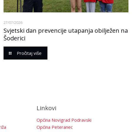
27/07/2026
Svjetski dan prevencije utapanja obilježen na
Šoderici
Pročitaj više
Linkovi
Općina Novigrad Podravski
iža
Općina Peteranec