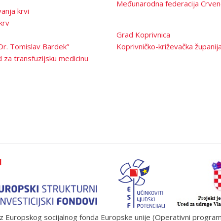
Međunarodna federacija Crven
anja krvi
krv
Grad Koprivnica
Dr. Tomislav Bardek”
Koprivničko-križevačka županij
 za transfuzijsku medicinu
 Europskog socijalnog fonda Europske unije (Operativni program „U