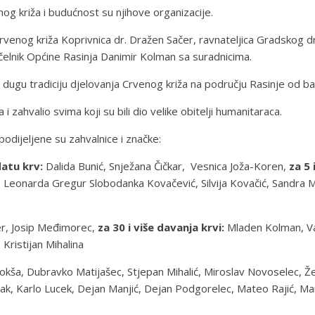
nog križa i budućnost su njihove organizacije.
Crvenog križa Koprivnica dr. Dražen Sačer, ravnateljica Gradskog d
čelnik Općine Rasinja Danimir Kolman sa suradnicima.
e dugu tradiciju djelovanja Crvenog križa na području Rasinje od b
zahvalio svima koji su bili dio velike obitelji humanitaraca.
 podijeljene su zahvalnice i značke:
datu krv:
Dalida Bunić, Snježana Čičkar, Vesnica Joža-Koren,
za 5 
, Leonarda Gregur Slobodanka Kovačević, Silvija Kovačić, Sandra M
er, Josip Međimorec,
za 30 i više davanja krvi:
Mladen Kolman, Val
 Kristijan Mihalina
okša, Dubravko Matijašec, Stjepan Mihalić, Miroslav Novoselec, Že
, Karlo Lucek, Dejan Manjić, Dejan Podgorelec, Mateo Rajić, Mario