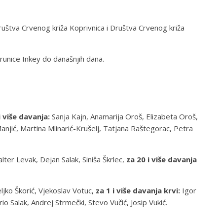
ruštva Crvenog križa Koprivnica i Društva Crvenog križa
arunice Inkey do današnjih dana.
i više davanja:
Sanja Kajn, Anamarija Oroš, Elizabeta Oroš,
anjić, Martina Mlinarić-Krušelj, Tatjana Raštegorac, Petra
ter Levak, Dejan Salak, Siniša Škrlec,
za 20 i više davanja
ljko Škorić, Vjekoslav Votuc,
za 1 i više davanja krvi:
Igor
 Salak, Andrej Strmečki, Stevo Vučić, Josip Vukić.