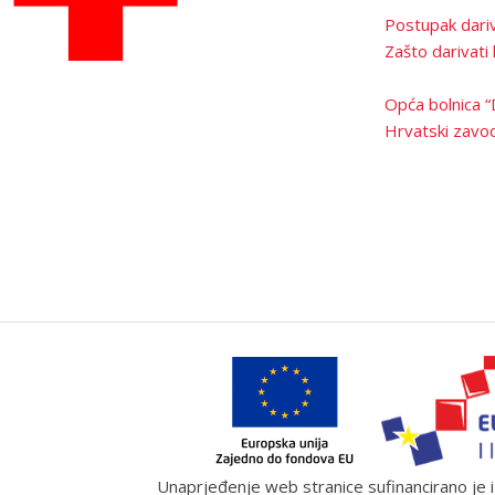
Postupak dariv
Zašto darivati 
Opća bolnica “
Hrvatski zavod
Unaprjeđenje web stranice sufinancirano je iz