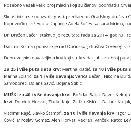
Posebno veseli veliki broj mladih koji su članovi podmlatka Crve
Skupštini su se odazvali i gosti: predsjednik Gradskog društva 
Koprivničko-križevačke županije Adela Sočev sa suradnicima, na
Dr. Dražen Sačer istaknuo je rezultate rada za 2014. godinu , t
Danimir Kolman pohvalio je rad Općinskog društva Crvenog križa i 
Dobrovoljnim davateljima krvi koji su krv dali jubilarni broj puta
Za 25 i više puta datu krv:
Martina Kladić,
za 10 i više puta 
Marina Solarić,
za 1 i više davanja:
Verica Bačani, Nikolina Đurđ
Samoborec, Bojana Savić, Bojana Štibić
MUŠKI za 40 i više davanja krvi:
Božidar Balija, Davor Kelrajt
krvi:
Dominik Horvat, Zlatko Kajn, Zlatko Kišiček, Dalibor Krnjak,
Vladimir Rajić, Slavko Štampfl,
za 10 i više davanja krvi:
Igor D
Čović, Miroslav Gomaz, Alen Horvat, Vedran Ivanček, Ratko Levak