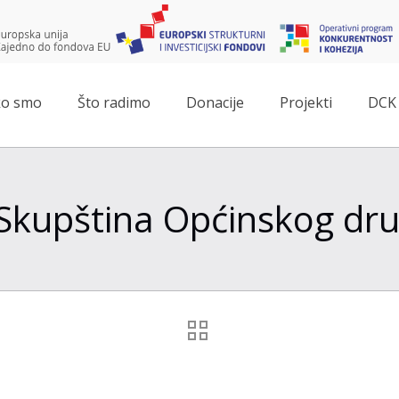
o smo
Što radimo
Donacije
Projekti
DCK 
 Skupština Općinskog dru