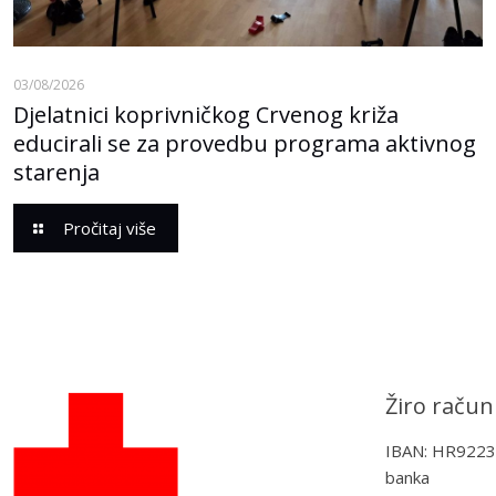
03/08/2026
Djelatnici koprivničkog Crvenog križa
educirali se za provedbu programa aktivnog
starenja
Pročitaj više
Žiro račun
IBAN: HR922
banka