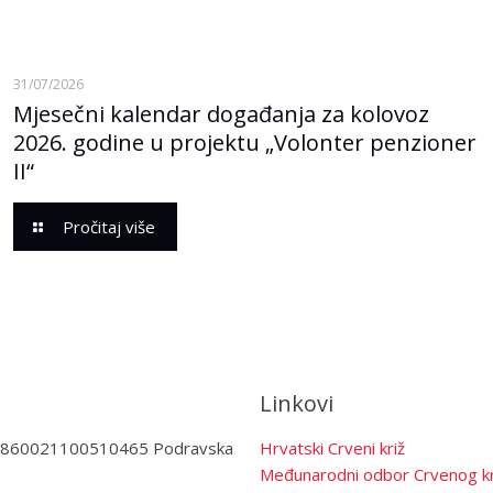
31/07/2026
Mjesečni kalendar događanja za kolovoz
2026. godine u projektu „Volonter penzioner
II“
Pročitaj više
Linkovi
3860021100510465 Podravska
Hrvatski Crveni križ
Međunarodni odbor Crvenog kr