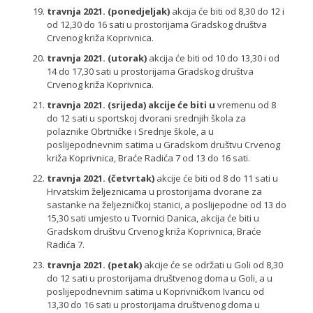
travnja 2021. (ponedjeljak)
akcija će biti od 8,30 do 12 i
od 12,30 do 16 sati u prostorijama Gradskog društva
Crvenog križa Koprivnica.
travnja 2021. (utorak)
akcija će biti od 10 do 13,30 i od
14 do 17,30 sati u prostorijama Gradskog društva
Crvenog križa Koprivnica.
travnja 2021. (srijeda)
akcije će biti u
vremenu od 8
do 12 sati u sportskoj dvorani srednjih škola za
polaznike Obrtničke i Srednje škole, a u
poslijepodnevnim satima u Gradskom društvu Crvenog
križa Koprivnica, Braće Radića 7 od 13 do 16 sati.
travnja 2021. (četvrtak)
akcije će biti od 8 do 11 sati u
Hrvatskim željeznicama u prostorijama dvorane za
sastanke na željezničkoj stanici, a poslijepodne od 13 do
15,30 sati umjesto u Tvornici Danica, akcija će biti u
Gradskom društvu Crvenog križa Koprivnica, Braće
Radića 7.
travnja 2021. (petak)
akcije će se održati u Goli od 8,30
do 12 sati u prostorijama društvenog doma u Goli, a u
poslijepodnevnim satima u Koprivničkom Ivancu od
13,30 do 16 sati u prostorijama društvenog doma u