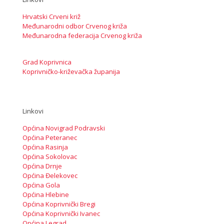
Hrvatski Crveni križ
Međunarodni odbor Crvenog križa
Međunarodna federacija Crvenog križa
Grad Koprivnica
Koprivničko-križevačka županija
Linkovi
Općina Novigrad Podravski
Općina Peteranec
Općina Rasinja
Općina Sokolovac
Općina Drnje
Općina Đelekovec
Općina Gola
Općina Hlebine
Općina Koprivnički Bregi
Općina Koprivnički Ivanec
Općina Legrad