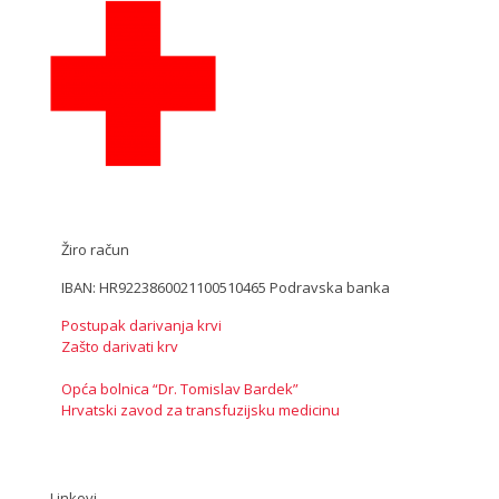
Žiro račun
IBAN: HR9223860021100510465 Podravska banka
Postupak darivanja krvi
Zašto darivati krv
Opća bolnica “Dr. Tomislav Bardek”
Hrvatski zavod za transfuzijsku medicinu
Linkovi