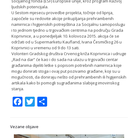
socijalnog fonda (ESF) Europske unije, kroz program Razvoj
ljudskih potencijala.
U šestom mjesecu provedbe projekta, točnije od lipnja,
započele su redovite akcije prikupljanja prehrambenih
namirnica i higijenskih potrepština za Socijalnu samoposlugu
i to jednom tjedno u trgovačkim centrima na području Grada
Koprivnice, a u ponedjeljak 10. kolovoza 2015. akcija će se
održati od u Supermarketu Kaufland, Ivana Česmičkog 26 u
Koprivnici u vremenu od 9 do 13 sati.
Volonteri Gradskog društva Crvenog križa Koprivnica i udruge
„Rad na dar“ će kao i do sada na ulazu u trgovački centar
građanima dijeliti letke s popisom potrebnih namirnica koje
mogu donirati stoga i ovaj put pozivamo građane, koji su u
mogućnosti, da doniraju nešto od prehrambenih ili higijenskih
artikala kako bi pomogli sugrađanima slabijeg imovinskog
stanja.
Facebook
Twitter
Share
Vezane objave