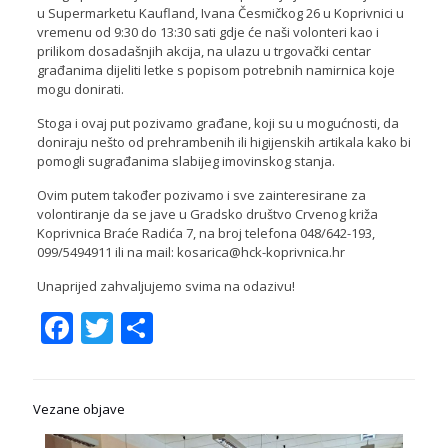
u Supermarketu Kaufland, Ivana Česmičkog 26 u Koprivnici u
vremenu od 9:30 do 13:30 sati gdje će naši volonteri kao i
prilikom dosadašnjih akcija, na ulazu u trgovački centar
građanima dijeliti letke s popisom potrebnih namirnica koje
mogu donirati.
Stoga i ovaj put pozivamo građane, koji su u mogućnosti, da
doniraju nešto od prehrambenih ili higijenskih artikala kako bi
pomogli sugrađanima slabijeg imovinskog stanja.
Ovim putem također pozivamo i sve zainteresirane za
volontiranje da se jave u Gradsko društvo Crvenog križa
Koprivnica Braće Radića 7, na broj telefona 048/642-193,
099/5494911 ili na mail: kosarica@hck-koprivnica.hr
Unaprijed zahvaljujemo svima na odazivu!
Facebook
Twitter
Share
Vezane objave