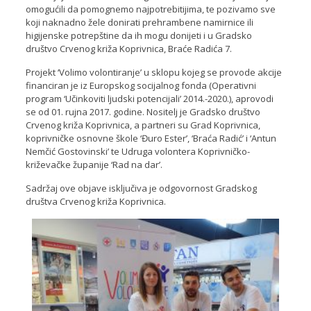
omogućili da pomognemo najpotrebitijima, te pozivamo sve
koji naknadno žele donirati prehrambene namirnice ili
higijenske potrepštine da ih mogu donijeti i u Gradsko
društvo Crvenog križa Koprivnica, Braće Radića 7.
Projekt ‘Volimo volontiranje’ u sklopu kojeg se provode akcije
financiran je iz Europskog socijalnog fonda (Operativni
program ‘Učinkoviti ljudski potencijali’ 2014.-2020.), aprovodi
se od 01. rujna 2017. godine. Nositelj je Gradsko društvo
Crvenog križa Koprivnica, a partneri su Grad Koprivnica,
koprivničke osnovne škole ‘Đuro Ester’, ‘Braća Radić’ i ‘Antun
Nemčić Gostovinski’ te Udruga volontera Koprivničko-
križevačke županije ‘Rad na dar’.
Sadržaj ove objave isključiva je odgovornost Gradskog
društva Crvenog križa Koprivnica.