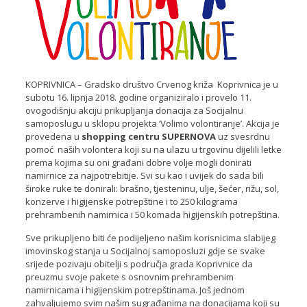
KOPRIVNICA – Gradsko društvo Crvenog križa Koprivnica je u
subotu 16. lipnja 2018. godine organiziralo i provelo 11.
ovogodišnju akciju prikupljanja donacija za Socijalnu
samoposlugu u sklopu projekta ‘Volimo volontiranje’. Akcija je
provedena u
shopping centru SUPERNOVA
uz svesrdnu
pomoć naših volontera koji su na ulazu u trgovinu dijelili letke
prema kojima su oni građani dobre volje mogli donirati
namirnice za najpotrebitije. Svi su kao i uvijek do sada bili
široke ruke te donirali: brašno, tjesteninu, ulje, šećer, rižu, sol,
konzerve i higijenske potrepštine i to 250 kilograma
prehrambenih namirnica i 50 komada higijenskih potrepština.
Sve prikupljeno biti će podijeljeno našim korisnicima slabijeg
imovinskog stanja u Socijalnoj samoposluzi gdje se svake
srijede pozivaju obitelji s područja grada Koprivnice da
preuzmu svoje pakete s osnovnim prehrambenim
namirnicama i higijenskim potrepštinama. Još jednom
zahvaljujemo svim našim sugrađanima na donacijama koji su