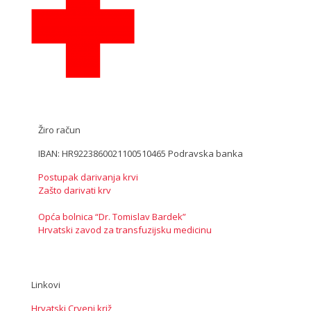
Žiro račun
IBAN: HR9223860021100510465 Podravska banka
Postupak darivanja krvi
Zašto darivati krv
Opća bolnica “Dr. Tomislav Bardek”
Hrvatski zavod za transfuzijsku medicinu
Linkovi
Hrvatski Crveni križ