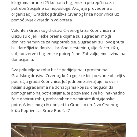
kilograma hrane i 25 komada higijenskih potrepština za
potrebe Socijalne samoposluge. Akcija je provedena u
organizaciji Gradskog društva Crvenog križa Koprivnica uz
pomoć uvijek vrijednih volontera.
Volonteri Gradskog društva Crvenog križa Koprivnica na
ulazu su dijelili letke prema kojima su sugrađani mogli
donirati namirnice za najpotrebitije. Sugrađani su i ovog puta
bili darežljivi te donirali: brašno, tjesteninu, ulje, šećer, rižu,
sol, konzerve i higijenske potrepštine. Zahvaljujemo svima na
donacijama.
Sva prikupljena roba bit će podijeljena u prostorima
Gradskog društva Crvenog križa gdje će biti pozvane obitelji s
područja grada Koprivnice. Još jednom zahvaljujemo svim
našim sugrađanima na donacijama koji su omogućili da
pomognemo najpotrebitijima, te pozivamo sve koji naknadno
žele donirati robu, prehrambene namirnice ili higijenske
potrepštine, mogu ih donijeti i u Gradsko društvo Crvenog
križa Koprivnica, Braće Radića 7.