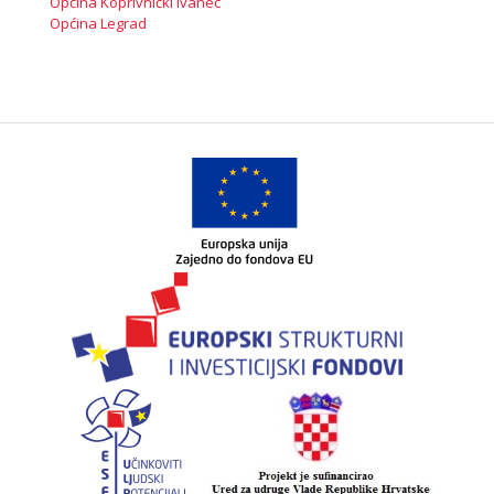
Općina Koprivnički Ivanec
Općina Legrad