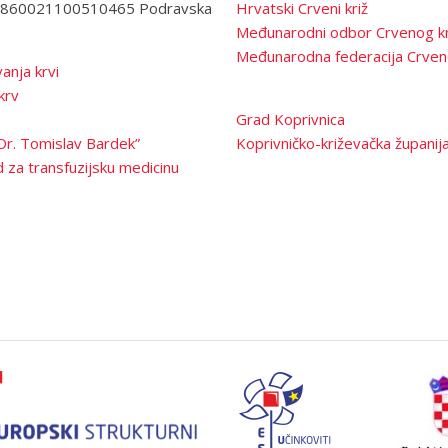
3860021100510465 Podravska
Hrvatski Crveni križ
Međunarodni odbor Crvenog kr
Međunarodna federacija Crven
anja krvi
krv
Grad Koprivnica
Dr. Tomislav Bardek”
Koprivničko-križevačka županij
 za transfuzijsku medicinu