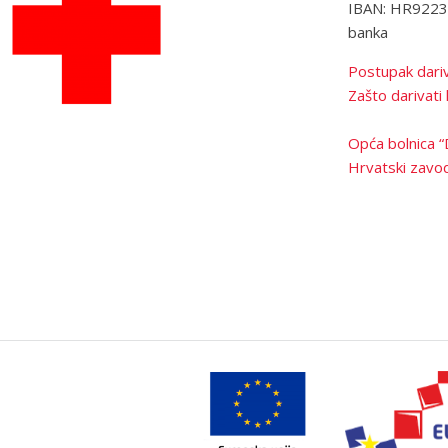
IBAN: HR922
banka
Postupak dariv
Zašto darivati 
Opća bolnica “
Hrvatski zavod