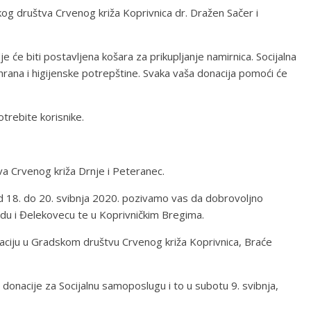
kog društva Crvenog križa Koprivnica dr. Dražen Sačer i
 će biti postavljena košara za prikupljanje namirnica. Socijalna
 hrana i higijenske potrepštine. Svaka vaša donacija pomoći će
trebite korisnike.
va Crvenog križa Drnje i Peteranec.
 od 18. do 20. svibnja 2020. pozivamo vas da dobrovoljno
radu i Đelekovecu te u Koprivničkim Bregima.
naciju u Gradskom društvu Crvenog križa Koprivnica, Braće
donacije za Socijalnu samoposlugu i to u subotu 9. svibnja,