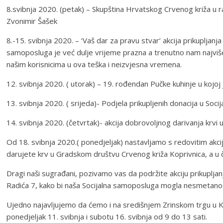
8.svibnja 2020. (petak) – Skupština Hrvatskog Crvenog križa u r
Zvonimir Šašek
8.-15. svibnja 2020. – ‘Vaš dar za pravu stvar’ akcija prikupljan
samoposluga je već dulje vrijeme prazna a trenutno nam najviše 
našim korisnicima u ova teška i neizvjesna vremena.
12. svibnja 2020. ( utorak) – 19. rođendan Pučke kuhinje u kojo
13. svibnja 2020. ( srijeda)- Podjela prikupljenih donacija u Soc
14. svibnja 2020. (četvrtak)- akcija dobrovoljnog darivanja krv
Od 18. svibnja 2020.( ponedjeljak) nastavljamo s redovitim akci
darujete krv u Gradskom društvu Crvenog križa Koprivnica, a u č
Dragi naši sugrađani, pozivamo vas da podržite akciju prikuplj
Radića 7, kako bi naša Socijalna samoposluga mogla nesmetano 
Ujedno najavljujemo da ćemo i na središnjem Zrinskom trgu u Kop
ponedjeljak 11. svibnja i subotu 16. svibnja od 9 do 13 sati.