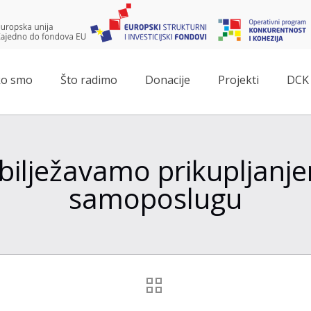
o smo
Što radimo
Donacije
Projekti
DCK 
bilježavamo prikupljanje
samoposlugu