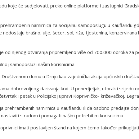
adu koje će sudjelovati, preko online platforme i zastupnici Grads
ja prehrambenih namirnica za Socijalnu samoposlugu u Kauflandu gdje
nedostaju brašno, ulje, šećer, sol, riža, tjestenina, konzervirana
j je od njenog otvaranja pripremljeno više od 700.000 obroka za po
ijalnoj samoposluzi našim korisnicima
i u Društvenom domu u Drnju kao zajednička akcija općinskih društa
jama dobrovoljnog darivanja krvi. U ponedjeljak, utorak i srijedu
etvrtak i petak u Policijskoj upravi Koprivničko- križevačkoj, Leg
anja prehrambenih namirnica u Kauflandu ili da osobno predajte do
nastaviti s radom i pomagati našim potrebitim korisnicima.
rivnici imati postavljen štand na kojem ćemo također prikupljati 