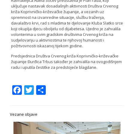
Ravnateljica Adela Sočev predstavila je Plan rada, koji
uključuje nastavak dosadašnjih aktivnosti Društva Crvenog
križa Koprivničko-križevačke županije, a vezanih uz
spremnost na izvanredne situacije, službu traženja,
davalaštvo krvi, rad s mladima te djelovanje Kluba Slatko srce
koji okuplja djecu oboljelu od dijabetesa. Ujedno je zahvalila
volonterima u svim gradskim društvima Crvenog križa na
sudjelovanju u aktivnostima te njihovoj humanosti i
požrtvovnosti iskazanoj tijekom godine.
Predsjednica Društva Crvenog križa Koprivničko-križevačke
županije Đurđica Trbus također je zahvalila na ovogodišnjem
radu i uputila čestitke za predstojeće blagdane.
Facebook
Twitter
Share
Vezane objave