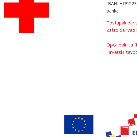
IBAN: HR922
banka
Postupak dariv
Zašto darivati 
Opća bolnica “
Hrvatski zavod