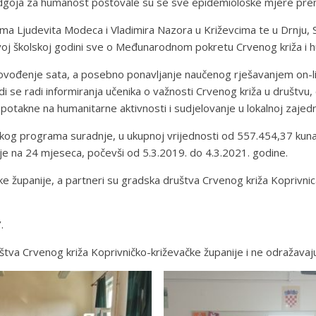
goja za humanost poštovale su se sve epidemiološke mjere pre
a Ljudevita Modeca i Vladimira Nazora u Križevcima te u Drnju, S
ovoj školskoj godini sve o Međunarodnom pokretu Crvenog križa i
rovođenje sata, a posebno ponavljanje naučenog rješavanjem on-line
 se radi informiranja učenika o važnosti Crvenog križa u društvu, o
potakne na humanitarne aktivnosti i sudjelovanje u lokalnoj zajedn
tskog programa suradnje, u ukupnoj vrijednosti od 557.454,37 kun
 je na 24 mjeseca, počevši od 5.3.2019. do 4.3.2021. godine.
ke županije, a partneri su gradska društva Crvenog križa Koprivnic
.
uštva Crvenog križa Koprivničko-križevačke županije i ne odražava