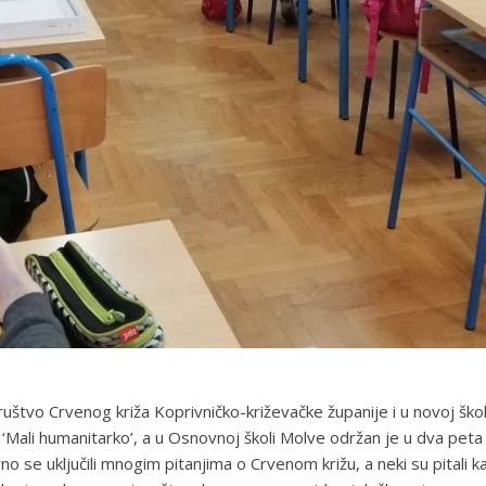
štvo Crvenog križa Koprivničko-križevačke županije i u novoj šk
 ‘Mali humanitarko’, a u Osnovnoj školi Molve održan je u dva pet
no se uključili mnogim pitanjima o Crvenom križu, a neki su pitali 