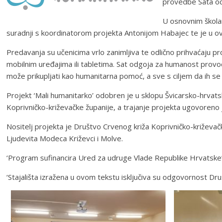
provedbe Sata od
U osnovnim školam
suradnji s koordinatorom projekta Antonijom Habajec te je u 
Predavanja su učenicima vrlo zanimljiva te odlično prihvaćaju p
mobilnim uređajima ili tabletima. Sat odgoja za humanost provodi
može prikupljati kao humanitarna pomoć, a sve s ciljem da ih se 
Projekt ‘Mali humanitarko’ odobren je u sklopu Švicarsko-hrva
Koprivničko-križevačke županije, a trajanje projekta ugovoreno
Nositelj projekta je Društvo Crvenog križa Koprivničko-križevač
Ljudevita Modeca Križevci i Molve.
‘Program sufinancira Ured za udruge Vlade Republike Hrvatske’
‘Stajališta izražena u ovom tekstu isključiva su odgovornost Dr