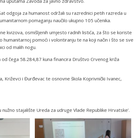
ma uputama Zavoda za javno zdravstvo.
at odgoja za humanost održali su razrednici petih razreda u
 humanitarnom pomaganju naučilo ukupno 105 učenika.
 kvizova, osmišljenih umjesto radnih listića, za što se koriste
 humanitarnoj pomoći i volontiranju te na koji način i što se sve
ici od malih nogu.
a od čega 58.284,87 kuna financira Društvo Crvenog križa
a, Križevci i Đurđevac te osnovne škola Koprivnički Ivanec,
ju nužno stajalište Ureda za udruge Vlade Republike Hrvatske’.