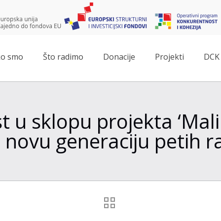
o smo
Što radimo
Donacije
Projekti
DCK 
 u sklopu projekta ‘Mali
a novu generaciju petih 