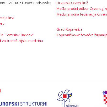
3860021100510465 Podravska
Hrvatski Crveni križ
Međunarodni odbor Crvenog kr
Međunarodna federacija Crven
anja krvi
krv
Grad Koprivnica
Dr. Tomislav Bardek”
Koprivničko-križevačka županij
 za transfuzijsku medicinu