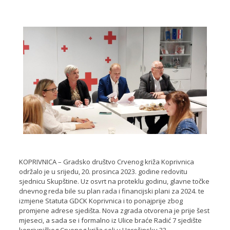
KOPRIVNICA – Gradsko društvo Crvenog križa Koprivnica
održalo je u srijedu, 20. prosinca 2023. godine redovitu
sjednicu Skupštine. Uz osvrt na proteklu godinu, glavne točke
dnevnog reda bile su plan rada i financijski plani za 2024. te
izmjene Statuta GDCK Koprivnica i to ponajprije zbog
promjene adrese sjedišta. Nova zgrada otvorena je prije šest
mjeseci, a sada se i formalno iz Ulice braće Radić 7 sjedište