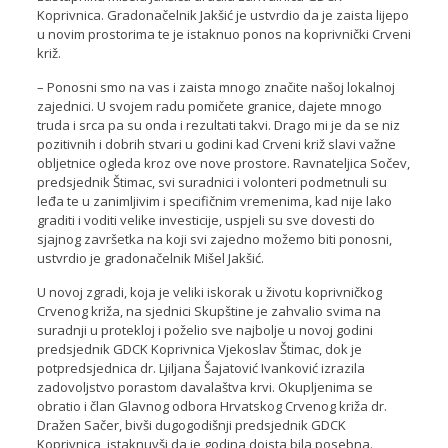
Koprivnica. Gradonačelnik Jakšić je ustvrdio da je zaista lijepo
u novim prostorima te je istaknuo ponos na koprivnički Crveni
križ.
– Ponosni smo na vas i zaista mnogo značite našoj lokalnoj
zajednici. U svojem radu pomičete granice, dajete mnogo
truda i srca pa su onda i rezultati takvi. Drago mi je da se niz
pozitivnih i dobrih stvari u godini kad Crveni križ slavi važne
obljetnice ogleda kroz ove nove prostore. Ravnateljica Sočev,
predsjednik Štimac, svi suradnici i volonteri podmetnuli su
leđa te u zanimljivim i specifičnim vremenima, kad nije lako
graditi i voditi velike investicije, uspjeli su sve dovesti do
sjajnog završetka na koji svi zajedno možemo biti ponosni,
ustvrdio je gradonačelnik Mišel Jakšić.
U novoj zgradi, koja je veliki iskorak u životu koprivničkog
Crvenog križa, na sjednici Skupštine je zahvalio svima na
suradnji u protekloj i poželio sve najbolje u novoj godini
predsjednik GDCK Koprivnica Vjekoslav Štimac, dok je
potpredsjednica dr. Ljiljana Šajatović Ivanković izrazila
zadovoljstvo porastom davalaštva krvi. Okupljenima se
obratio i član Glavnog odbora Hrvatskog Crvenog križa dr.
Dražen Sačer, bivši dugogodišnji predsjednik GDCK
Koprivnica, istaknuvši da je godina doista bila posebna.