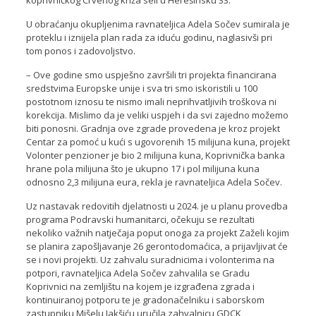
koprivničkog Crvenog križa seli u Herešinsku 33.
U obraćanju okupljenima ravnateljica Adela Sočev sumirala je
proteklu i iznijela plan rada za iduću godinu, naglasivši pri
tom ponos i zadovoljstvo.
– Ove godine smo uspješno završili tri projekta financirana
sredstvima Europske unije i sva tri smo iskoristili u 100
postotnom iznosu te nismo imali neprihvatljivih troškova ni
korekcija. Mislimo da je veliki uspjeh i da svi zajedno možemo
biti ponosni. Gradnja ove zgrade provedena je kroz projekt
Centar za pomoć u kući s ugovorenih 15 milijuna kuna, projekt
Volonter penzioner je bio 2 milijuna kuna, Koprivnička banka
hrane pola milijuna što je ukupno 17 i pol milijuna kuna
odnosno 2,3 milijuna eura, rekla je ravnateljica Adela Sočev.
Uz nastavak redovitih djelatnosti u 2024. je u planu provedba
programa Podravski humanitarci, očekuju se rezultati
nekoliko važnih natječaja poput onoga za projekt Zaželi kojim
se planira zapošljavanje 26 gerontodomaćica, a prijavljivat će
se i novi projekti. Uz zahvalu suradnicima i volonterima na
potpori, ravnateljica Adela Sočev zahvalila se Gradu
Koprivnici na zemljištu na kojem je izgrađena zgrada i
kontinuiranoj potporu te je gradonačelniku i saborskom
zastupniku Mišelu Jakšiću uručila zahvalnicu GDCK