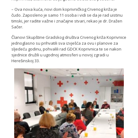
– Ova nova kuća, novi dom koprivničkog Crvenog križa je
čudo. Zaposleno je samo 11 osoba i vidi se da je rad uistinu
timski, jer radite važne i značajne stvari, rekao je dr. Dražen
Sačer.
Članovi Skupštine Gradskog društva Crvenog križa Koprivnice
jednoglasno su prihvatili sva izvješća za ovu i planove za
sljedeću godinu, pohvalili rad GDCK Koprivnica te se nakon
sjednice družili u ugodnoj atmosferi u novoj zgradi u
Herešinskoj 33.