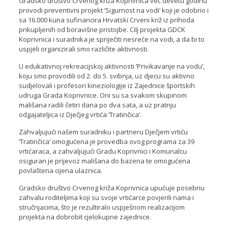
Gradsko društvo Crvenog križa Koprivnica već devetu godinu
provodi preventivni projekt ‘Sigurnost na vodi’ koji je odobrio i
sa 16.000 kuna sufinancira Hrvatski Crveni križ iz prihoda
prikupljenih od boravišne pristojbe. Cilj projekta GDCK
Koprivnica i suradnika je spriječiti nesreće na vodi, a da bi to
uspjeli organizirali smo različite aktivnosti.
U edukativnoj rekreacijskoj aktivnosti ‘Privikavanje na vodu’,
koju smo provodili od 2. do 5. svibnja, uz djecu su aktivno
sudjelovali i profesori kineziologije iz Zajednice športskih
udruga Grada Koprivnice. Oni su sa svakom skupinom
mališana radili četiri dana po dva sata, a uz pratnju
odgajateljica iz Dječjeg vrtića ‘Tratinčica’.
Zahvaljujući našem suradniku i partneru Dječjem vrtiću
‘Tratinčica’ omogućena je provedba ovog programa za 39
vrtićaraca, a zahvaljujući Gradu Koprivnici i Komunalcu
osiguran je prijevoz mališana do bazena te omogućena
povlaštena cijena ulaznica.
Gradsko društvo Crvenog križa Koprivnica upućuje posebnu
zahvalu roditeljima koji su svoje vrtićarce povjerili nama i
stručnjacima, što je rezultiralo uspješnom realizacijom
projekta na dobrobit cjelokupne zajednice.