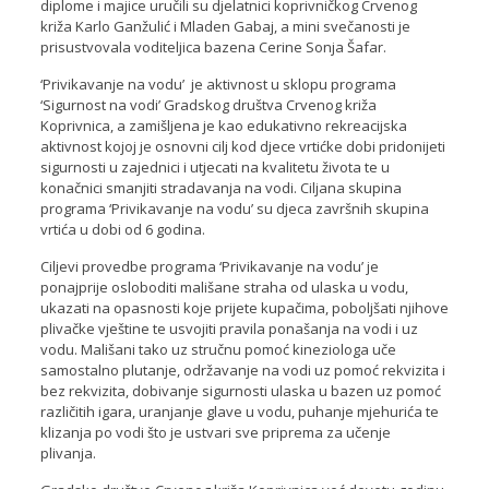
diplome i majice uručili su djelatnici koprivničkog Crvenog
križa Karlo Ganžulić i Mladen Gabaj, a mini svečanosti je
prisustvovala voditeljica bazena Cerine Sonja Šafar.
‘Privikavanje na vodu’ je aktivnost u sklopu programa
‘Sigurnost na vodi’ Gradskog društva Crvenog križa
Koprivnica, a zamišljena je kao edukativno rekreacijska
aktivnost kojoj je osnovni cilj kod djece vrtićke dobi pridonijeti
sigurnosti u zajednici i utjecati na kvalitetu života te u
konačnici smanjiti stradavanja na vodi. Ciljana skupina
programa ‘Privikavanje na vodu’ su djeca završnih skupina
vrtića u dobi od 6 godina.
Ciljevi provedbe programa ‘Privikavanje na vodu’ je
ponajprije osloboditi mališane straha od ulaska u vodu,
ukazati na opasnosti koje prijete kupačima, poboljšati njihove
plivačke vještine te usvojiti pravila ponašanja na vodi i uz
vodu. Mališani tako uz stručnu pomoć kineziologa uče
samostalno plutanje, održavanje na vodi uz pomoć rekvizita i
bez rekvizita, dobivanje sigurnosti ulaska u bazen uz pomoć
različitih igara, uranjanje glave u vodu, puhanje mjehurića te
klizanja po vodi što je ustvari sve priprema za učenje
plivanja.