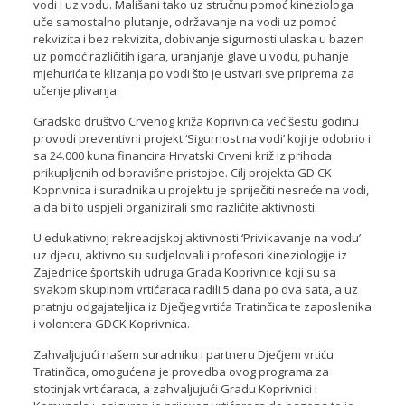
vodi i uz vodu. Mališani tako uz stručnu pomoć kineziologa
uče samostalno plutanje, održavanje na vodi uz pomoć
rekvizita i bez rekvizita, dobivanje sigurnosti ulaska u bazen
uz pomoć različitih igara, uranjanje glave u vodu, puhanje
mjehurića te klizanja po vodi što je ustvari sve priprema za
učenje plivanja.
Gradsko društvo Crvenog križa Koprivnica već šestu godinu
provodi preventivni projekt ‘Sigurnost na vodi’ koji je odobrio i
sa 24.000 kuna financira Hrvatski Crveni križ iz prihoda
prikupljenih od boravišne pristojbe. Cilj projekta GD CK
Koprivnica i suradnika u projektu je spriječiti nesreće na vodi,
a da bi to uspjeli organizirali smo različite aktivnosti.
U edukativnoj rekreacijskoj aktivnosti ‘Privikavanje na vodu’
uz djecu, aktivno su sudjelovali i profesori kineziologije iz
Zajednice športskih udruga Grada Koprivnice koji su sa
svakom skupinom vrtićaraca radili 5 dana po dva sata, a uz
pratnju odgajateljica iz Dječjeg vrtića Tratinčica te zaposlenika
i volontera GDCK Koprivnica.
Zahvaljujući našem suradniku i partneru Dječjem vrtiću
Tratinčica, omogućena je provedba ovog programa za
stotinjak vrtićaraca, a zahvaljujući Gradu Koprivnici i