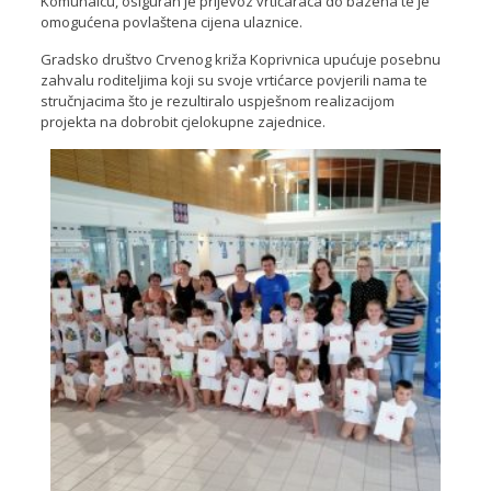
Komunalcu, osiguran je prijevoz vrtićaraca do bazena te je
omogućena povlaštena cijena ulaznice.
Gradsko društvo Crvenog križa Koprivnica upućuje posebnu
zahvalu roditeljima koji su svoje vrtićarce povjerili nama te
stručnjacima što je rezultiralo uspješnom realizacijom
projekta na dobrobit cjelokupne zajednice.