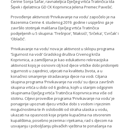
Cerine Sonja Šafar, ravnateljica Dječjeg vrtića Tratinčica Ida
Šipek i djelatnica GD CK Koprivnica Jelena Premec Pavešić.
Provođenje aktivnosti ‘Privikavanje na vodu’ započelo je na
Bazenima Cerine 4. studenog 2019. godine i uspješno ga je
završilo stotinjak mališana Dječjeg vrtića Tratinčica
podijeljenih u 5 skupina: ‘Trešnjice’, ‘Maksići’, ‘Srčeka’, ‘Cvrčak’ i
‘Oblačić’.
‘Privikavanje na vodu’ nova je aktivnost u sklopu programa
‘Sigurnost na vodi’ Gradskog društva Crvenog križa
Koprivnica, a zamišljena je kao edukativno rekreacijska
aktivnost kojoj je osnovni cilj kod djece vrtićke dobi pridonijeti
sigurnosti u zajednici, utjecati na kvalitetu života, a u
konačnici smanjenje stradavanja djece na vodi. Ciljana
skupina programa ‘Privikavanje na vodu’ su djeca završnih
skupina vrtića u dobi od 6 godina, kojih u starijim odgojnim
skupinama Dječjeg vrtića Tratinčica Koprivnica ima više od
stotinu. Ciljevi provedbe programa ‘Privikavanje na vodu’ je
ponajprije upoznati djecu vrtićke dobi s vodom i njezinim
mogućnostima te ih osloboditi od straha ulaska u vodu,
ukazati na opasnosti koje prijete kupaćima na otvorenim
kupalištima, posebno jezerima i rijekama, rad s djecom na
usvajanju i poboljšanju plivačkih vještina te ponašanja na