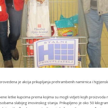
ovedena je akcija prikupljanja prehrambenih namirnica i higijensk
bene letke kupcima prema kojima su mogli vidjeti kojih proizvoda ned
e osobama slabijeg imovinskog stanja. Prikupljeno je oko 50 kilogr