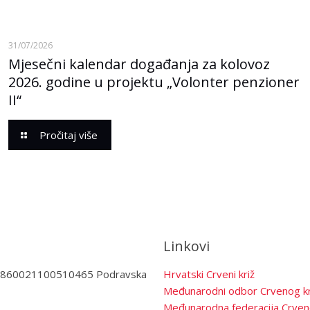
31/07/2026
Mjesečni kalendar događanja za kolovoz
2026. godine u projektu „Volonter penzioner
II“
Pročitaj više
Linkovi
3860021100510465 Podravska
Hrvatski Crveni križ
Međunarodni odbor Crvenog kr
Međunarodna federacija Crven