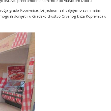
gli ostaviti prehrambene namirnice po vlastitom izboru.
odručja grada Koprivnice. Još jednom zahvaljujemo svim našim
mogu ih donijeti i u Gradsko društvo Crvenog križa Koprivnica u