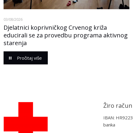
03/08/2026
Djelatnici koprivničkog Crvenog križa
educirali se za provedbu programa aktivnog
starenja
Pročitaj više
Žiro račun
IBAN: HR922
banka