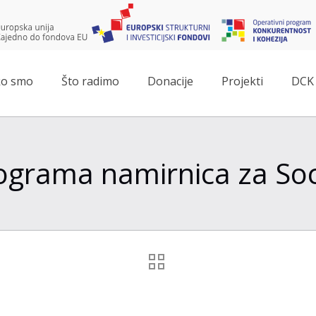
o smo
Što radimo
Donacije
Projekti
DCK 
ilograma namirnica za S