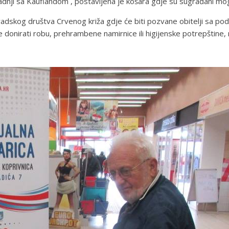
uradnji sa Kauflandom , postavljena je košara gdje su sugrađani mo
Gradskog društva Crvenog križa gdje će biti pozvane obitelji sa p
donirati robu, prehrambene namirnice ili higijenske potrepštine, 