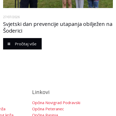
27/07/2026
Svjetski dan prevencije utapanja obilježen na
Šoderici
Pročitaj više
Linkovi
Općina Novigrad Podravski
iža
Općina Peteranec
og križa
Općina Rasinja