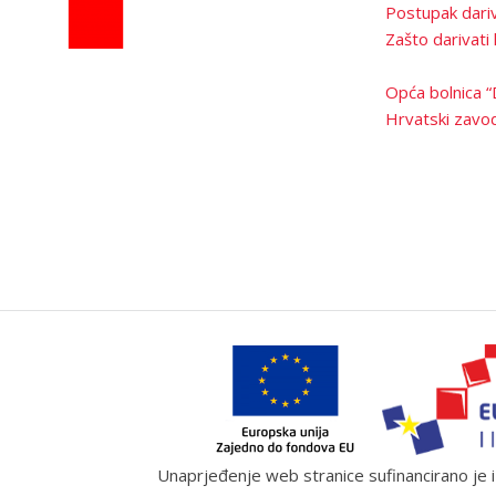
Postupak dariv
Zašto darivati 
Opća bolnica “
Hrvatski zavod
Unaprjeđenje web stranice sufinancirano je iz