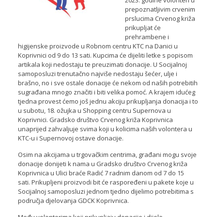
2023. godine volonteri u
prepoznatljivim crvenim
prslucima Crvenog križa
prikupljat će
prehrambene i
higijenske proizvode u Robnom centru KTC na Danici u
Koprivnici od 9 do 13 sati. Kupcima će dijeliti letke s popisom
artikala koji nedostaju te preuzimati donacije. U Socijalnoj
samoposluzi trenutačno najviše nedostaju šećer, ulje i
brašno, no i sve ostale donacije će nekom od naših potrebitih
sugrađana mnogo značiti i biti velika pomoć. A krajem idućeg
tjedna provest ćemo još jednu akciju prikupljanja donacija i to
u subotu, 18. ožujka u Shopping centru Supernova u
Koprivnici. Gradsko društvo Crvenog križa Koprivnica
unaprijed zahvaljuje svima koji u kolicima naših volontera u
KTC-u i Supernovoj ostave donacije.
Osim na akcijama u trgovačkim centrima, građani mogu svoje
donacije donijeti k nama u Gradsko društvo Crvenog križa
Koprivnica u Ulici braće Radić 7 radnim danom od 7 do 15
sati. Prikupljeni proizvodi bit će raspoređeni u pakete koje u
Socijalnoj samoposluzi jednom tjedno dijelimo potrebitima s
područja djelovanja GDCK Koprivnica.