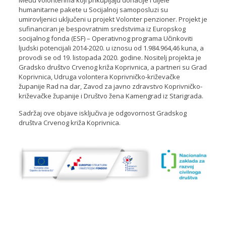
Među volonterima koji prikupljaju donacije i dijele
humanitarne pakete u Socijalnoj samoposluzi su
umirovljenici uključeni u projekt Volonter penzioner. Projekt je
sufinanciran je bespovratnim sredstvima iz Europskog
socijalnog fonda (ESF) – Operativnog programa Učinkoviti
ljudski potencijali 2014-2020. u iznosu od 1.984.964,46 kuna, a
provodi se od 19. listopada 2020. godine. Nositelj projekta je
Gradsko društvo Crvenog križa Koprivnica, a partneri su Grad
Koprivnica, Udruga volontera Koprivničko-križevačke
županije Rad na dar, Zavod za javno zdravstvo Koprivničko-
križevačke županije i Društvo žena Kamengrad iz Starigrada.
Sadržaj ove objave isključiva je odgovornost Gradskog
društva Crvenog križa Koprivnica.