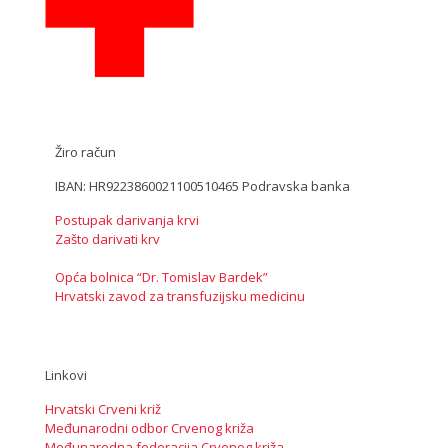
Žiro račun
IBAN: HR9223860021100510465 Podravska banka
Postupak darivanja krvi
Zašto darivati krv
Opća bolnica “Dr. Tomislav Bardek”
Hrvatski zavod za transfuzijsku medicinu
Linkovi
Hrvatski Crveni križ
Međunarodni odbor Crvenog križa
Međunarodna federacija Crvenog križa