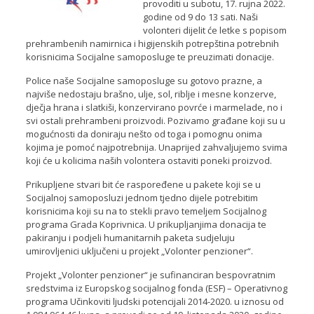
provoditi u subotu, 17. rujna 2022.
godine od 9 do 13 sati. Naši
volonteri dijelit će letke s popisom
prehrambenih namirnica i higijenskih potrepština potrebnih
korisnicima Socijalne samoposluge te preuzimati donacije.
Police naše Socijalne samoposluge su gotovo prazne, a
najviše nedostaju brašno, ulje, sol, riblje i mesne konzerve,
dječja hrana i slatkiši, konzervirano povrće i marmelade, no i
svi ostali prehrambeni proizvodi. Pozivamo građane koji su u
mogućnosti da doniraju nešto od toga i pomognu onima
kojima je pomoć najpotrebnija. Unaprijed zahvaljujemo svima
koji će u kolicima naših volontera ostaviti poneki proizvod.
Prikupljene stvari bit će raspoređene u pakete koji se u
Socijalnoj samoposluzi jednom tjedno dijele potrebitim
korisnicima koji su na to stekli pravo temeljem Socijalnog
programa Grada Koprivnica. U prikupljanjima donacija te
pakiranju i podjeli humanitarnih paketa sudjeluju
umirovljenici uključeni u projekt „Volonter penzioner“.
Projekt „Volonter penzioner“ je sufinanciran bespovratnim
sredstvima iz Europskog socijalnog fonda (ESF) – Operativnog
programa Učinkoviti ljudski potencijali 2014-2020. u iznosu od