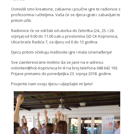
Osmislili smo kreativne, zabavne i poučne igre te radionice s
profesorima i učiteljima. Vaša će se djeca igrati i zabavljati te
pritom učiti.
Radionice će se održati od utorka do četvrtka (24., 25. i 26.
srpnja) od 9.00 do 11.00 sati u prostorima GD CK Koprivnica,
Ulica braće Radića 7, za djecu od 6 do 13 godina.
Djecu pritom očekuju maštovite igre i mala iznenađenja!
Sve zainteresirane molimo da se jave na e-adresu:
volonteri@hck-koprivnica.hr ili na broj telefona 048 642 193.
Prijave primamo do ponedjeljka 23. srpnja 2018. godine.
Povjerite nam svoju djecu i uljepšajte im ljeto!