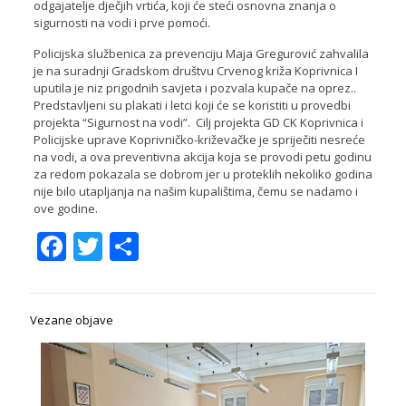
odgajatelje dječjih vrtića, koji će steći osnovna znanja o
sigurnosti na vodi i prve pomoći.
Policijska službenica za prevenciju Maja Gregurović zahvalila
je na suradnji Gradskom društvu Crvenog križa Koprivnica I
uputila je niz prigodnih savjeta i pozvala kupače na oprez..
Predstavljeni su plakati i letci koji će se koristiti u provedbi
projekta “Sigurnost na vodi”. Cilj projekta GD CK Koprivnica i
Policijske uprave Koprivničko-križevačke je spriječiti nesreće
na vodi, a ova preventivna akcija koja se provodi petu godinu
za redom pokazala se dobrom jer u proteklih nekoliko godina
nije bilo utapljanja na našim kupalištima, čemu se nadamo i
ove godine.
Facebook
Twitter
Share
Vezane objave