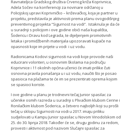
Ravnateljica Gradskog društva Crvenog križa Koprivnica,
Adela Sočev na konferenciji za novinare održanoj u
Policijskoj upravi Koprivničko – križevačkoj, koja je partner u
projektu, predstavila je aktivnosti prema planu ovogodišnjeg
preventivnog projekta “Sigurnost na vodi”. Istaknula je da će
u suradnji s policijom i ove godine obići naša kupališta,
Šodericu i Dravu kod Legrada, te dijeljenjem promotivnih
letaka i promidžbenih materijala upozoravati kupače na
opasnosti koje im prijete u vodi i uz vodu.
Radionicama Kodovi sigurnosti na vodi koje provode naši
educirani volonteri, u osnovnim školama na području
Koprivnice i 11 okolnih općina učenici će imati prilike čuti
osnovna pravila ponašanja u i uz vodu, naučiti što je posao
spasioca na plažama te će im se prezentirati oprema kojom
se spasioci koriste.
I ove godine u planu je trodnevni tečaj Junior spasilac za
učenike osmih razreda u suradnji s Plivačkim klubom Cerine i
Ronilačkim klubom Šoderica, a četvero najboljih koji su prošli
tečaj u sklopu Sigurnosti na vodi u 2017. imaju priliku
sudjelovati u Kampu Junior spasilac u Novom Vinodolskom od
25. do 30. lipnja 2018. Također će se, drugu godinu za redom,
provesti i aktivnost pod nazivom Slučajni spasilac za