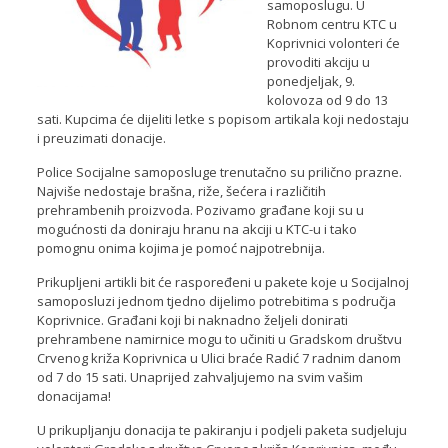
samoposlugu. U
Robnom centru KTC u
Koprivnici volonteri će
provoditi akciju u
ponedjeljak, 9.
kolovoza od 9 do 13
sati. Kupcima će dijeliti letke s popisom artikala koji nedostaju
i preuzimati donacije.
Police Socijalne samoposluge trenutačno su prilično prazne.
Najviše nedostaje brašna, riže, šećera i različitih
prehrambenih proizvoda. Pozivamo građane koji su u
mogućnosti da doniraju hranu na akciji u KTC-u i tako
pomognu onima kojima je pomoć najpotrebnija.
Prikupljeni artikli bit će raspoređeni u pakete koje u Socijalnoj
samoposluzi jednom tjedno dijelimo potrebitima s područja
Koprivnice. Građani koji bi naknadno željeli donirati
prehrambene namirnice mogu to učiniti u Gradskom društvu
Crvenog križa Koprivnica u Ulici braće Radić 7 radnim danom
od 7 do 15 sati. Unaprijed zahvaljujemo na svim vašim
donacijama!
U prikupljanju donacija te pakiranju i podjeli paketa sudjeluju