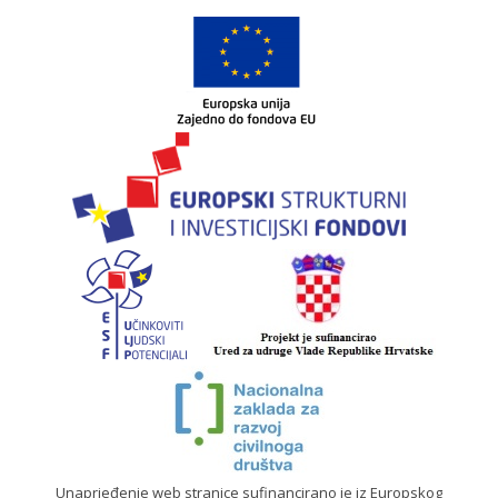
Unaprjeđenje web stranice sufinancirano je iz Europskog