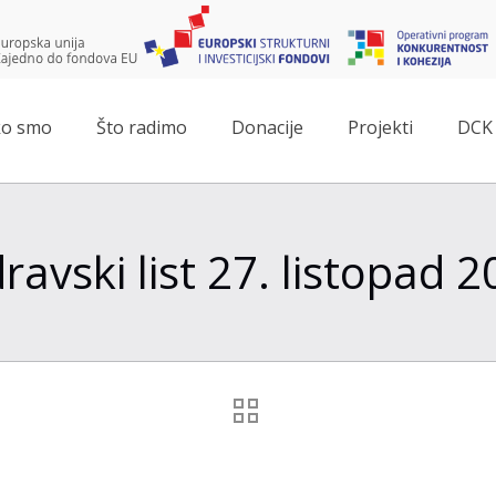
o smo
Što radimo
Donacije
Projekti
DCK 
ravski list 27. listopad 2