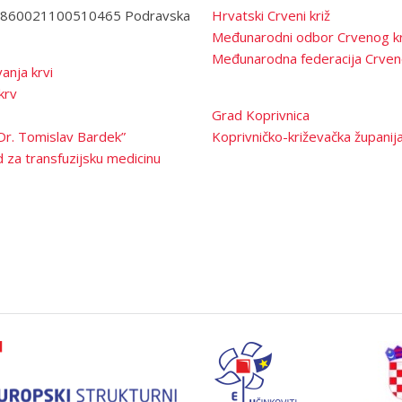
3860021100510465 Podravska
Hrvatski Crveni križ
Međunarodni odbor Crvenog kr
Međunarodna federacija Crven
anja krvi
krv
Grad Koprivnica
Dr. Tomislav Bardek”
Koprivničko-križevačka županij
 za transfuzijsku medicinu