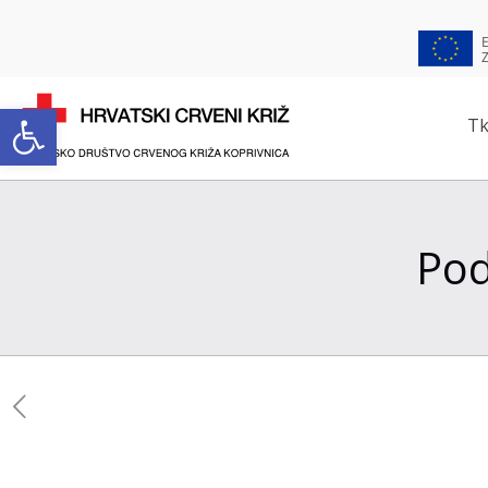
Open toolbar
Tk
Pod