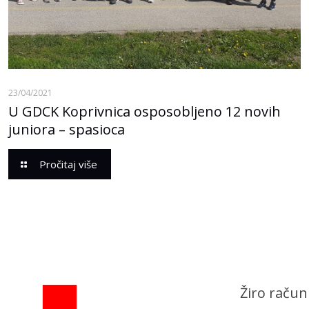
23/04/2021
U GDCK Koprivnica osposobljeno 12 novih
juniora – spasioca
Pročitaj više
Žiro račun