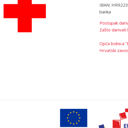
IBAN: HR922
banka
Postupak dariv
Zašto darivati 
Opća bolnica “
Hrvatski zavod