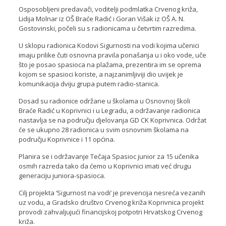
Osposobljeni predavači, voditelji podmlatka Crvenog križa,
Lidija Molnar iz OŠ Braće Radić i Goran Višak iz OŠ A. N.
Gostovinski, počeli su s radionicama u četvrtim razredima.
U sklopu radionica Kodovi Sigurnosti na vodi kojima učenici
imaju prilike čuti osnovna pravila ponašanja u i oko vode, uče
što je posao spasioca na plažama, prezentira im se oprema
kojom se spasioci koriste, a najzanimljiviji dio uvijek je
komunikacija dviju grupa putem radio-stanica.
Dosad su radionice održane u školama u Osnovnoj školi
Braće Radić u Koprivnici i u Legradu, a održavanje radionica
nastavlja se na području djelovanja GD CK Koprivnica. Održat
će se ukupno 28 radionica u svim osnovnim školama na
području Koprivnice i 11 općina.
Planira se i održavanje Tečaja Spasioc junior za 15 učenika
osmih razreda tako da ćemo u Koprivnici imati već drugu
generaciju juniora-spasioca.
Cilj projekta ‘Sigurnost na vodi’ je prevencija nesreća vezanih
uz vodu, a Gradsko društvo Crvenog križa Koprivnica projekt
provodi zahvaljujući financijskoj potpotri Hrvatskog Crvenog
križa.