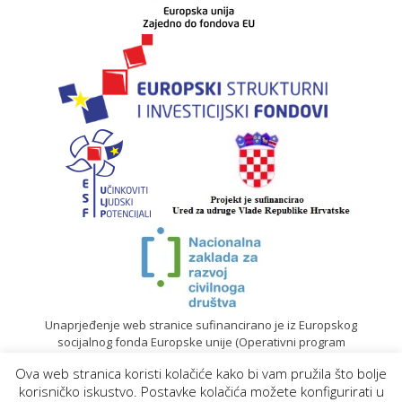
Unaprjeđenje web stranice sufinancirano je iz Europskog
socijalnog fonda Europske unije (Operativni program
„Učinkoviti ljudski potencijali“ 2014. – 2020.).
Ova web stranica koristi kolačiće kako bi vam pružila što bolje
© 2020. Sadržaj mrežne stranice isključiva je odgovornost
korisničko iskustvo. Postavke kolačića možete konfigurirati u